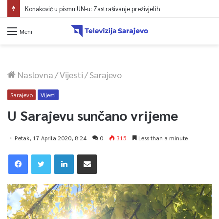
Konaković u pismu UN-u: Zastrašivanje preživjelih
Meni
Naslovna
/
Vijesti
/
Sarajevo
Sarajevo
Vijesti
U Sarajevu sunčano vrijeme
Petak, 17 Aprila 2020, 8:24
0
315
Less than a minute