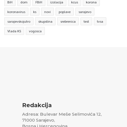
BiH
dom
FBiH
izolacija
kcus
korona
koronavirus
ks
novi
poplave
sarajevo
sarajevskojutro
skupstina
srebrenica
test
tvsa
Vlada KS
vogosca
Redakcija
Adresa: Bulevar Meše Selimovića 12,
71000 Sarajevo,
Bosna i Hercegovina