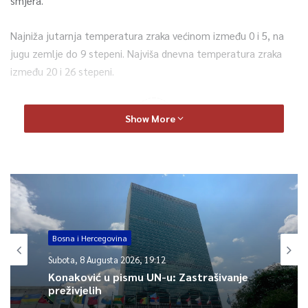
smjera.
Najniža jutarnja temperatura zraka većinom između 0 i 5, na
jugu zemlje do 9 stepeni. Najviša dnevna temperatura zraka
između 20 i 26 stepeni.
0
Show More
Article Rating
Bosna i Hercegovina
Subota, 8 Augusta 2026, 19:12
Konaković u pismu UN-u: Zastrašivanje
preživjelih