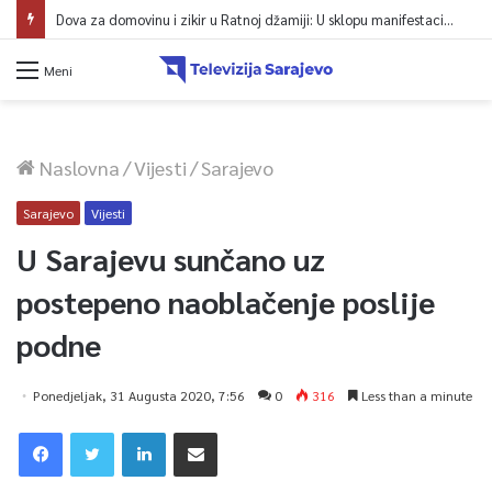
Dova za domovinu i zikir u Ratnoj džamiji: U sklopu manifestacije „Odbrana BiH – Igman 2026“ odana počast herojima
Meni
Naslovna
/
Vijesti
/
Sarajevo
Sarajevo
Vijesti
U Sarajevu sunčano uz
postepeno naoblačenje poslije
podne
Ponedjeljak, 31 Augusta 2020, 7:56
0
316
Less than a minute