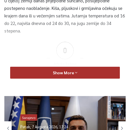
U cijeloj zemlji danas prijepodne sunčano, poslijepodne
postepeno naoblačenje. Kiša, pljuskovi i grmljavina očekuju se
krajem dana ili u večernjim satima. Jutarnja temperatura od 16
do 22, najviša dnevna od 24 do 30, na jugu zemlje do 34
stepena.
0
Article Rating
Show More
Sarajevo
Petak, 7 Augusta 2026, 17:24