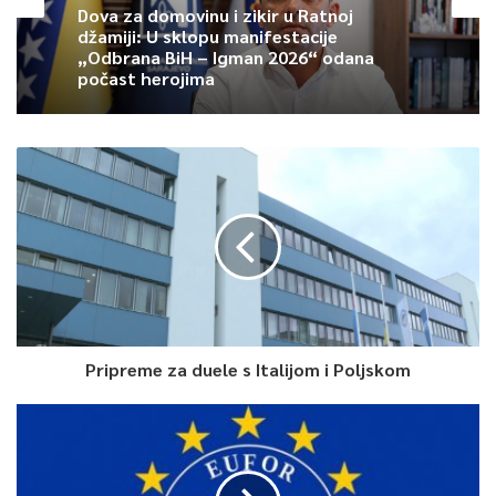
Dova za domovinu i zikir u Ratnoj
džamiji: U sklopu manifestacije
„Odbrana BiH – Igman 2026“ odana
počast herojima
Pripreme za duele s Italijom i Poljskom