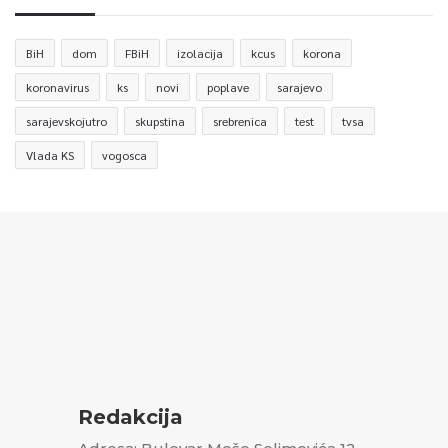
BiH
dom
FBiH
izolacija
kcus
korona
koronavirus
ks
novi
poplave
sarajevo
sarajevskojutro
skupstina
srebrenica
test
tvsa
Vlada KS
vogosca
Redakcija