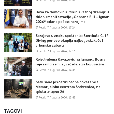
Dova za domovinu i zikir u Ratnoj džamiji: U
sklopu manifestacije „Odbrana BiH – Igman
2026“ odana počast herojima
Petak, 7 Augusta 2026, 17:24
Sarajevo u znaku spektakla: Bentbaša Cliff
Diving ponovo okuplja najbolje skakače i
vrhunsku zabavu
Petak, 7 Augusta 2026, 17:16
Reisul-ulema Kavazović na Igmanu: Bosna
nije samo zemlja, već ideja za koju se živi
Petak, 7 Augusta 2026, 14:35
Saslušane još četiri osobe povezane s
Memorijalnim centrom Srebrenica, na
spisku ukupno 26
Petak, 7 Augusta 2026, 13:48
TAGOVI