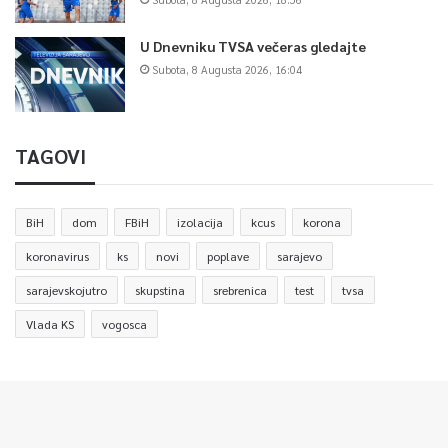
U Dnevniku TVSA večeras gledajte
Subota, 8 Augusta 2026, 16:04
TAGOVI
BiH
dom
FBiH
izolacija
kcus
korona
koronavirus
ks
novi
poplave
sarajevo
sarajevskojutro
skupstina
srebrenica
test
tvsa
Vlada KS
vogosca