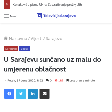
Konaković u pismu UN-u: Zastrašivanje preživjelih
Meni
Naslovna
/
Vijesti
/
Sarajevo
Sarajevo
Vijesti
U Sarajevu sunčano uz malu do
umjerenu oblačnost
Petak, 19 Juna 2020, 8:52
0
189
Less than a minute