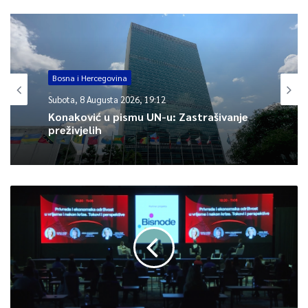
sjeveroistoku Hercegovine. Vjetar slab do umjeren, zapadni i
sjeverozapadni. Dnevna temperatura od 23 do 29 °C.
Bosna i Hercegovina
0
Subota, 8 Augusta 2026, 19:12
Article Rating
Konaković u pismu UN-u: Zastrašivanje
preživjelih