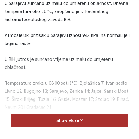
U Sarajevu sunčano uz malu do umjerenu oblačnost. Dnevna
temperatura oko 26 °C, saopćeno je iz Federalnog
hidrometeorološkog zavoda BiH.
Atmosferski pritisak u Sarajevu iznosi 942 hPa, na normali je i
lagano raste.
U BiH jutros je sunčano vrijeme uz malu do umjerenu
oblačnost.
Temperature zraka u 08.00 sati (°C): Bjelašnica 7; Ivan-sedlo,
Livno 12; Bugojno 13; Sarajevo, Zenica 14; Jajce, Sanski Most
15; Široki Brijeg, Tuzla 16; Grude, Mostar 17; Stolac 19; Bihać,
Neum 20 i Gradačac 21.
Show More
U Bosni i Hercegovini danas će preovladavati sunčano vrijeme
uz malu do umjerenu oblačnost. Slabi i rijetki lokalni pljuskovi
su mogući ponegdje na zapadu i istoku Bosne, kao i na