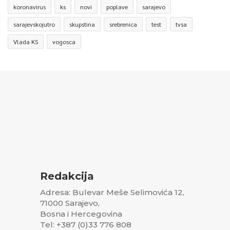
koronavirus
ks
novi
poplave
sarajevo
sarajevskojutro
skupstina
srebrenica
test
tvsa
Vlada KS
vogosca
Redakcija
Adresa: Bulevar Meše Selimovića 12,
71000 Sarajevo,
Bosna i Hercegovina
Tel: +387 (0)33 776 808