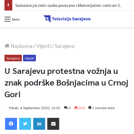
Saslušane još četiri osobe povezane s Memorijalnim centrom Srebrenica, na spisku ukupno 26
Meni
Naslovna
/
Vijesti
/
Sarajevo
Sarajevo
Vijesti
U Sarajevu protestna vožnja u
znak podrške Bošnjacima u Crnoj
Gori
Petak, 4 Septembra 2020, 16:01
0
213
1 minute read