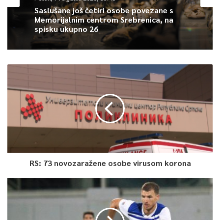
Sarajeva i genocidu u BiH – kazao je je predsjednik Bošnjačkog
Saslušane još četiri osobe povezane s
Memorijalnim centrom Srebrenica, na
pokreta Sejfudin Tokić uoči polaska autokolone.
spisku ukupno 26
Dodao je kako je Bosna i Hercegovina matična država svih
Bošnjaka, ma gdje bili, te da je u nedostatku adekvatne
reakcije struktura vlasti u Crnoj Gori i međunarodne zajednice,
reakcija građana Sarajeva s porukama mira, logična i očekivana.
Tokić je istaknuo kako „grad Sarajevo koji je preživio najtežu
opsadu u novijoj historiji nema pravo na šutnju, te da, naprotiv,
mora dići glas protiv poruka koje su pokušaj reinkarnacije
politike koja je počinila najveće zločine i stradanja“.
RS: 73 novozaražene osobe virusom korona
Predsjednik Regionalnog pokreta Ilirska zora Mahir Žiško kazao
je kako se radi o skupu koji pokazuje kako je Sarajevo kao grad
stradanja, koji je uz ogromne žrtve preživio u minulom ratu,
svim svojim bićem i svim svojim srcem uz Bošnjake Crne Gore.