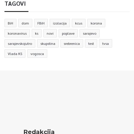
TAGOVI
BiH
dom
FBiH
izolacija
kcus
korona
koronavirus
ks
novi
poplave
sarajevo
sarajevskojutro
skupstina
srebrenica
test
tvsa
Vlada KS
vogosca
Redakcija