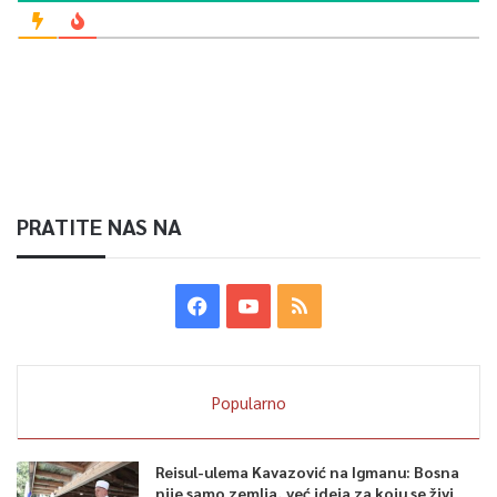
PRATITE NAS NA
Popularno
Reisul-ulema Kavazović na Igmanu: Bosna
nije samo zemlja, već ideja za koju se živi