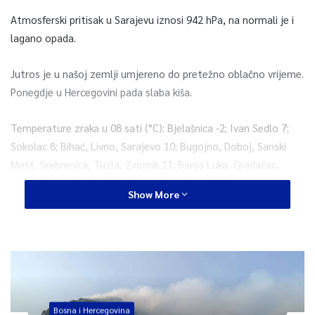
Atmosferski pritisak u Sarajevu iznosi 942 hPa, na normali je i
lagano opada.
Jutros je u našoj zemlji umjereno do pretežno oblačno vrijeme.
Ponegdje u Hercegovini pada slaba kiša.
Temperature zraka u 08 sati (°C): Bjelašnica -2; Ivan Sedlo 7;
Sokolac 8; Bihać, Livno, Sarajevo 10; Bugojno, Doboj, Sanski
Most, Srebrenica, Tuzla, Zvornik 11; Banja Luka, Gradačac,
Prijedor 12; Grude, Trebinje 13; Bijeljina, Mostar, Široki Brijeg 14
Show More
i Neum 15 stepeni.
Danas će u Bosni i Hercegovini preovladavati umjereno do
pretežno oblačno vrijeme. Poslijepodne lokalni pljuskovi
ponegdje praćeni grmljavinom očekuju se u Hercegovini,
centralnim i istočnim područjima Bosne. U večernjim satima, u
većem dijelu Bosne, sa slabom kišom. Vjetar slab do umjeren
Bosna i Hercegovina