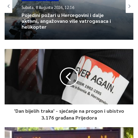
zapadni i sjeverozapadni. Dnevna temperatura od 17 do 23, na
Subota, 8 Augusta 2026, 12:16
jugu do 25 °C.
Pojedini požari u Hercegovini i dalje
aktivni, angažovano više vatrogasaca i
helikopter
0
Article Rating
'Dan bijelih traka' - sjećanje na progon i ubistvo
3.176 građana Prijedora