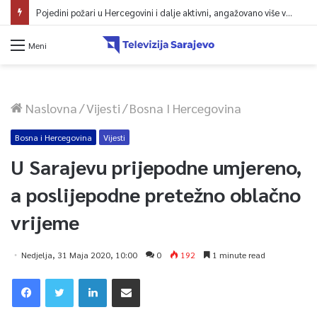
Pojedini požari u Hercegovini i dalje aktivni, angažovano više vatrogasaca i helikopter
Meni
Naslovna
/
Vijesti
/
Bosna I Hercegovina
Bosna i Hercegovina
Vijesti
U Sarajevu prijepodne umjereno,
a poslijepodne pretežno oblačno
vrijeme
Nedjelja, 31 Maja 2020, 10:00
0
192
1 minute read