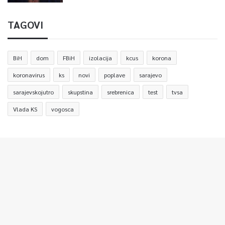
TAGOVI
BiH
dom
FBiH
izolacija
kcus
korona
koronavirus
ks
novi
poplave
sarajevo
sarajevskojutro
skupstina
srebrenica
test
tvsa
Vlada KS
vogosca