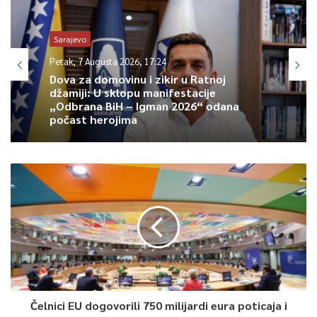
jutarnjim satima po kotlinama i uz riječne tokove u Bosni će
biti magle. Vjetar slab istočnog i sjeveroistočnog smjera.
Sarajevo
Petak, 7 Augusta 2026, 17:24
Najviša dnevna temperatura zraka većinom između 27 i 32, na
Dova za domovinu i zikir u Ratnoj
jugu do 34 stepena Celzijevih.
džamiji: U sklopu manifestacije
„Odbrana BiH – Igman 2026“ odana
počast herojima
0
Article Rating
Čelnici EU dogovorili 750 milijardi eura poticaja i