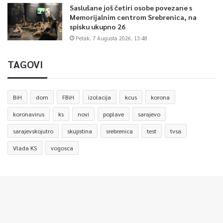
Saslušane još četiri osobe povezane s
Memorijalnim centrom Srebrenica, na
spisku ukupno 26
Petak, 7 Augusta 2026, 13:48
TAGOVI
BiH
dom
FBiH
izolacija
kcus
korona
koronavirus
ks
novi
poplave
sarajevo
sarajevskojutro
skupstina
srebrenica
test
tvsa
Vlada KS
vogosca