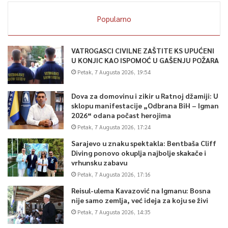
Popularno
VATROGASCI CIVILNE ZAŠTITE KS UPUĆENI
U KONJIC KAO ISPOMOĆ U GAŠENJU POŽARA
Petak, 7 Augusta 2026, 19:54
Dova za domovinu i zikir u Ratnoj džamiji: U
sklopu manifestacije „Odbrana BiH – Igman
2026“ odana počast herojima
Petak, 7 Augusta 2026, 17:24
Sarajevo u znaku spektakla: Bentbaša Cliff
Diving ponovo okuplja najbolje skakače i
vrhunsku zabavu
Petak, 7 Augusta 2026, 17:16
Reisul-ulema Kavazović na Igmanu: Bosna
nije samo zemlja, već ideja za koju se živi
Petak, 7 Augusta 2026, 14:35