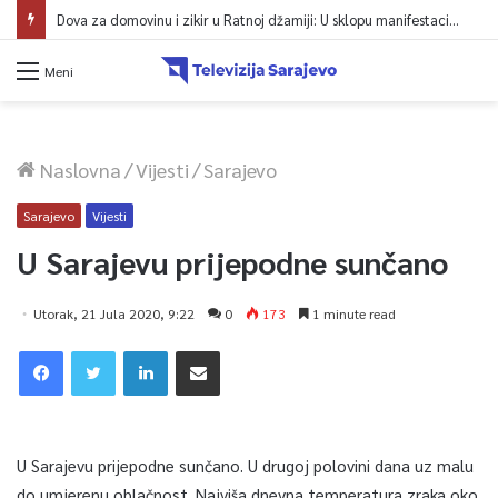
Dova za domovinu i zikir u Ratnoj džamiji: U sklopu manifestacije „Odbrana BiH – Igman 2026“ odana počast herojima
Meni
Naslovna
/
Vijesti
/
Sarajevo
Sarajevo
Vijesti
U Sarajevu prijepodne sunčano
Utorak, 21 Jula 2020, 9:22
0
173
1 minute read
U Sarajevu prijepodne sunčano. U drugoj polovini dana uz malu
do umjerenu oblačnost. Najviša dnevna temperatura zraka oko