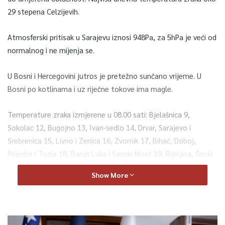
29 stepena Celzijevih.
Atmosferski pritisak u Sarajevu iznosi 948Pa, za 5hPa je veći od
normalnog i ne mijenja se.
U Bosni i Hercegovini jutros je pretežno sunčano vrijeme. U
Bosni po kotlinama i uz riječne tokove ima magle.
Temperature zraka izmjerene u 08.00 sati: Bjelašnica 9,
Sokolac 12, Bugojno 13, Ivan-sedlo 14, Drvar, Sarajevo i
Srebrenica 15, Livno i Zenica 16, Zvornik 17, Bihać, Doboj,
Prijedor i Tuzla 18, Banja Luka i Sanski Most 19, Bijeljina, Široki
Brijeg i Stolac 20, Gradačac i Grude 21, Mostar, Neum i Trebinje
Show More
22 stepena Celzijevih.
Prema prognozi Federalnog hidrometeorološkog zavoda danas
u Bosni i Hercegovini sunčano uz malu do umjerenu naoblaku. U