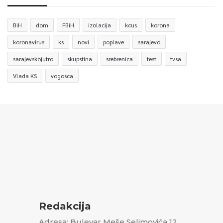
BiH
dom
FBiH
izolacija
kcus
korona
koronavirus
ks
novi
poplave
sarajevo
sarajevskojutro
skupstina
srebrenica
test
tvsa
Vlada KS
vogosca
Redakcija
Adresa: Bulevar Meše Selimovića 12,