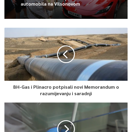
Vjetar slab sjeveroistočnog smjera.
automobila na Vilsonovom
0
Article Rating
BH-Gas i Plinacro potpisali novi Memorandum o
razumijevanju i saradnji