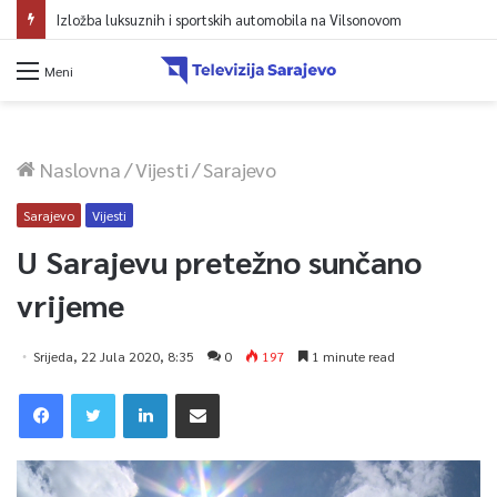
Izložba luksuznih i sportskih automobila na Vilsonovom
Meni
Naslovna
/
Vijesti
/
Sarajevo
Sarajevo
Vijesti
U Sarajevu pretežno sunčano
vrijeme
Srijeda, 22 Jula 2020, 8:35
0
197
1 minute read