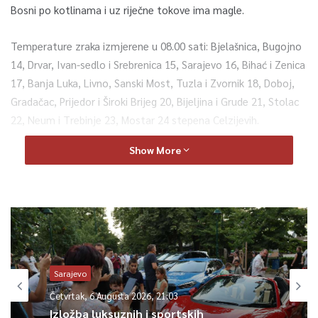
Bosni po kotlinama i uz riječne tokove ima magle.
Temperature zraka izmjerene u 08.00 sati: Bjelašnica, Bugojno
14, Drvar, Ivan-sedlo i Srebrenica 15, Sarajevo 16, Bihać i Zenica
17, Banja Luka, Livno, Sanski Most, Tuzla i Zvornik 18, Doboj,
Gradačac, Prijedor i Široki Brijeg 20, Bijeljina i Grude 21, Stolac
22, Neum i Trebinje 23, Mostar 24 stepena Celzijevih.
Show More
Prema prognozi Federalnog hidrometeorološkog zavoda BiH
danas u Bosni prijepodne pretežno sunčano. U jutarnjim satima
po kotlinama i uz riječne tokove će biti magle.
Umjeren porast naoblake u drugom dijelu dana.
U poslijepodnevnim i večernjim satima mogući su lokalni
Sarajevo
pljuskovi sa grmljavinom na području Krajine i dijelu sjeverne i
Četvrtak, 6 Augusta 2026, 21:03
centralne Bosne. U Hercegovini pretežno sunčano vrijeme.
Izložba luksuznih i sportskih