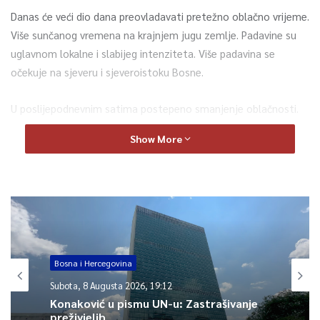
Danas će veći dio dana preovladavati pretežno oblačno vrijeme.
Više sunčanog vremena na krajnjem jugu zemlje. Padavine su
uglavnom lokalne i slabijeg intenziteta. Više padavina se
očekuje na sjeveru i sjeveroistoku Bosne.
U poslijepodnevnim satima postepeno smanjenje oblačnosti.
Vjetar slab do umjerene jačine sjevernog i sjeverozapadnog
Show More
smjera. Najviša dnevna temperatura zraka većinom između 18 i
24°C, na jugu zemlje do 28°C.
0
Article Rating
Bosna i Hercegovina
Subota, 8 Augusta 2026, 19:12
Konaković u pismu UN-u: Zastrašivanje
preživjelih