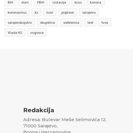
BiH
dom
FBiH
izolacija
kcus
korona
koronavirus
ks
novi
poplave
sarajevo
sarajevskojutro
skupstina
srebrenica
test
tvsa
Vlada KS
vogosca
Redakcija
Adresa: Bulevar Meše Selimovića 12,
71000 Sarajevo,
Bosna i Hercegovina