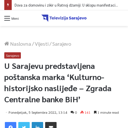
Dova za domovinu i zikir u Ratnoj džamiji: U sklopu manifestacije „Odbrana BiH – Igman 2026“ odana počast herojima
Meni
Naslovna
/
Vijesti
/
Sarajevo
Sarajevo
U Sarajevu predstavljena
poštanska marka ‘Kulturno-
historijsko naslijeđe – Zgrada
Centralne banke BiH’
Ponedjeljak, 5 Septembra 2022, 13:14
0
161
1 minute read