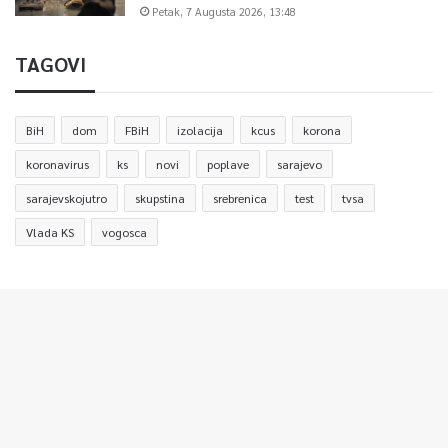
Petak, 7 Augusta 2026, 13:48
TAGOVI
BiH
dom
FBiH
izolacija
kcus
korona
koronavirus
ks
novi
poplave
sarajevo
sarajevskojutro
skupstina
srebrenica
test
tvsa
Vlada KS
vogosca