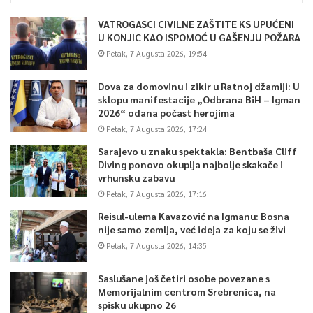
VATROGASCI CIVILNE ZAŠTITE KS UPUĆENI
U KONJIC KAO ISPOMOĆ U GAŠENJU POŽARA
Petak, 7 Augusta 2026, 19:54
Dova za domovinu i zikir u Ratnoj džamiji: U
sklopu manifestacije „Odbrana BiH – Igman
2026“ odana počast herojima
Petak, 7 Augusta 2026, 17:24
Sarajevo u znaku spektakla: Bentbaša Cliff
Diving ponovo okuplja najbolje skakače i
vrhunsku zabavu
Petak, 7 Augusta 2026, 17:16
Reisul-ulema Kavazović na Igmanu: Bosna
nije samo zemlja, već ideja za koju se živi
Petak, 7 Augusta 2026, 14:35
Saslušane još četiri osobe povezane s
Memorijalnim centrom Srebrenica, na
spisku ukupno 26