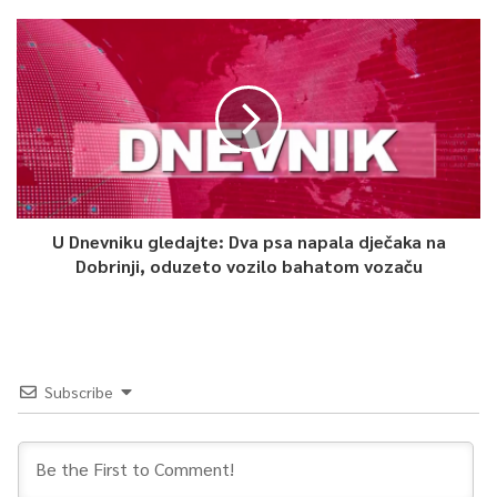
Tuzlanskog kantona, koji su osvojili prvo mjesto. Iza njih
plasirali su se takmičari Zeničko-dobojskog kantona na drugoj i
ekipa iz Crne Gore na trećoj poziciji. U ženskoj konkurenciji
trijumfovale su takmičarke iz Kantona Sarajevo, dok je drugo
mjesto pripalo ekipi Zeničko-dobojskog kantona, a treće
predstavnicama iz Republike Srpske, saopćeno je iz Saveza
paraplegičara i oboljelih od dječije paralize FBiH .
U Dnevniku gledajte: Dva psa napala dječaka na
0
Dobrinji, oduzeto vozilo bahatom vozaču
Article Rating
Subscribe