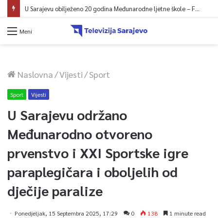
U Sarajevu obilježeno 20 godina Međunarodne ljetne škole – Fokus na izazovima međunarodne pravde
Meni
Naslovna
/
Vijesti
/
Sport
Sport
Vijesti
U Sarajevu održano
Međunarodno otvoreno
prvenstvo i XXI Sportske igre
paraplegičara i oboljelih od
dječije paralize
Ponedjeljak, 15 Septembra 2025, 17:29
0
138
1 minute read