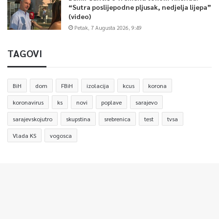
“Sutra poslijepodne pljusak, nedjelja lijepa”
(video)
Petak, 7 Augusta 2026, 9:49
TAGOVI
BiH
dom
FBiH
izolacija
kcus
korona
koronavirus
ks
novi
poplave
sarajevo
sarajevskojutro
skupstina
srebrenica
test
tvsa
Vlada KS
vogosca