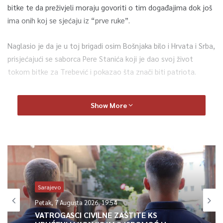
bitke te da preživjeli moraju govoriti o tim događajima dok još
ima onih koj se sjećaju iz “prve ruke”.
Naglasio je da je u toj brigadi osim Bošnjaka bilo i Hrvata i Srba,
prisjećajući se saborca Pere Stanića koji je dao svoj život
tokom bitke za Trebević i pokazao šta znači biti patriota.
Ministar za boračka pitanja KS Omer Osmanović rekao je da
Show More
dugujemo zahvalnost tim principijelnim i patriotskim ljudima
koji su imali snagu da tih dana brane Sarajevo i Bosnu i
Hercegovinu.
Dodao je da danas ima sve manje patriotizma i jedinstva, zbog
čega moramo izvuči pouku iz herojskih djela onih koji su ih činili
u najtežim danima.
Sarajevo
Petak, 7 Augusta 2026, 19:54
Tog 30. maja 1993., u ofanzivnim dejstvima Armije i MUP-a RBiH
VATROGASCI CIVILNE ZAŠTITE KS