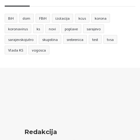
BiH
dom
FBiH
izolacija
kcus
korona
koronavirus
ks
novi
poplave
sarajevo
sarajevskojutro
skupstina
srebrenica
test
tvsa
Vlada KS
vogosca
Redakcija