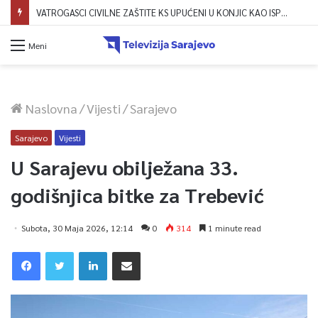
VATROGASCI CIVILNE ZAŠTITE KS UPUĆENI U KONJIC KAO ISPOMOĆ U GAŠENJU POŽARA
Meni
Naslovna
/
Vijesti
/
Sarajevo
Sarajevo
Vijesti
U Sarajevu obilježana 33.
godišnjica bitke za Trebević
Subota, 30 Maja 2026, 12:14
0
314
1 minute read