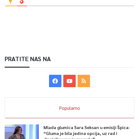
PRATITE NAS NA
Popularno
Mlada glumica Sara Seksan u emisiji Špica:
“Gluma je bila jedina opcija, uz rad i
disciplinu sve je moguće”