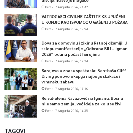
Petak, 7 Augusta 2026, 21:42
VATROGASCI CIVILNE ZAŠTITE KS UPUĆENI
U KONJIC KAO ISPOMOĆ U GAŠENJU POŽARA
Petak, 7 Augusta 2026, 19:54
Dova za domovinu i zikir u Ratnoj džamiji: U
sklopu manifestacije „Odbrana BiH – Igman
2026“ odana počast herojima
Petak, 7 Augusta 2026, 17:24
Sarajevo u znaku spektakla: Bentbaša Cliff
Diving ponovo okuplja najbolje skakače i
vrhunsku zabavu
Petak, 7 Augusta 2026, 17:16
Reisul-ulema Kavazović na Igmanu: Bosna
nije samo zemlja, već ideja za koju se živi
Petak, 7 Augusta 2026, 14:35
TAGOVI