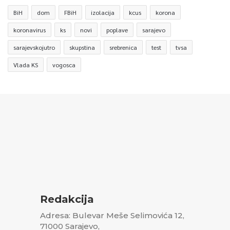
BiH
dom
FBiH
izolacija
kcus
korona
koronavirus
ks
novi
poplave
sarajevo
sarajevskojutro
skupstina
srebrenica
test
tvsa
Vlada KS
vogosca
Redakcija
Adresa: Bulevar Meše Selimovića 12,
71000 Sarajevo,