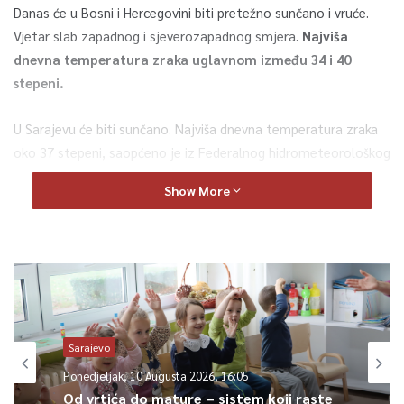
Danas će u Bosni i Hercegovini biti pretežno sunčano i vruće.
Vjetar slab zapadnog i sjeverozapadnog smjera.
Najviša
dnevna temperatura zraka uglavnom između 34 i 40
stepeni.
U Sarajevu će biti sunčano. Najviša dnevna temperatura zraka
oko 37 stepeni, saopćeno je iz Federalnog hidrometeorološkog
zavoda BiH.
Show More
0
Article Rating
Sarajevo
Ponedjeljak, 10 Augusta 2026, 16:05
Od vrtića do mature – sistem koji raste