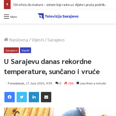
Od vrtića do mature – sistem koji raste uz dijete i pruža podršku porodici
Meni
Naslovna
/
Vijesti
/
Sarajevo
Sarajevo
Vijesti
U Sarajevu danas rekordne
temperature, sunčano i vruće
Ponedjeljak, 17 Jula 2023, 9:55
0
288
Less than a minute