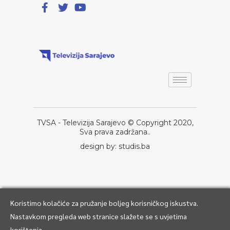
TVSA - Televizija Sarajevo © Copyright 2020,
Sva prava zadržana..
design by: studis.ba
Koristimo kolačiće za pružanje boljeg korisničkog iskustva.
Nastavkom pregleda web stranice slažete se s uvjetima
korištenja.