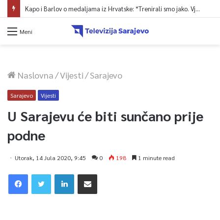
Kapo i Barlov o medaljama iz Hrvatske: “Trenirali smo jako. Vjerovali smo”
Meni
Naslovna
/
Vijesti
/
Sarajevo
Sarajevo
Vijesti
U Sarajevu će biti sunčano prije
podne
Utorak, 14 Jula 2020, 9:45
0
198
1 minute read