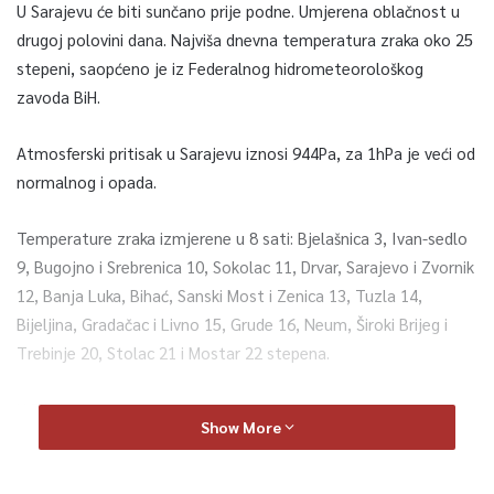
U Sarajevu će biti sunčano prije podne. Umjerena oblačnost u
drugoj polovini dana. Najviša dnevna temperatura zraka oko 25
stepeni, saopćeno je iz Federalnog hidrometeorološkog
zavoda BiH.
Atmosferski pritisak u Sarajevu iznosi 944Pa, za 1hPa je veći od
normalnog i opada.
Temperature zraka izmjerene u 8 sati: Bjelašnica 3, Ivan-sedlo
9, Bugojno i Srebrenica 10, Sokolac 11, Drvar, Sarajevo i Zvornik
12, Banja Luka, Bihać, Sanski Most i Zenica 13, Tuzla 14,
Bijeljina, Gradačac i Livno 15, Grude 16, Neum, Široki Brijeg i
Trebinje 20, Stolac 21 i Mostar 22 stepena.
U BiH je danas prijepodne sunčano. U drugoj polovini dana
Show More
umjereno povećanje oblačnosti. Vjetar slab do umjerene jačine
istočnog i sjeveroistočnog smjera. Najviša dnevna temperatura