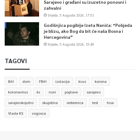
Sarajevo i građani su izuzetno ponosni i
zahvalni
Srijeda, 5 Augusta 2026, 17:51
Godišnjica pogibije Izeta Nanića: “Pobjeda
je blizu, ako Bog da bit će naša Bosna i
Hercegovina”
Srijeda, 5 Augusta 2026, 15:49
TAGOVI
BiH
dom
FBiH
izolacija
kcus
korona
koronavirus
ks
novi
poplave
sarajevo
sarajevskojutro
skupstina
srebrenica
test
tvsa
Vlada KS
vogosca