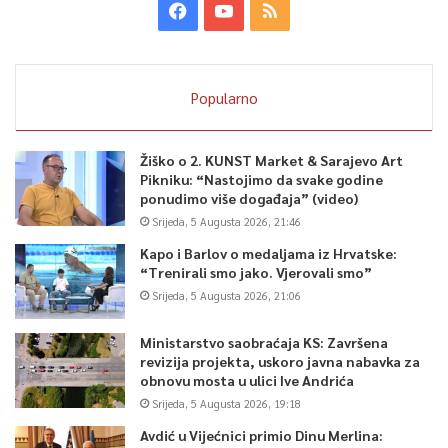
Popularno
Žiško o 2. KUNST Market & Sarajevo Art
Pikniku: “Nastojimo da svake godine
ponudimo više događaja” (video)
Srijeda, 5 Augusta 2026, 21:46
Kapo i Barlov o medaljama iz Hrvatske:
“Trenirali smo jako. Vjerovali smo”
Srijeda, 5 Augusta 2026, 21:06
Ministarstvo saobraćaja KS: Završena
revizija projekta, uskoro javna nabavka za
obnovu mosta u ulici Ive Andrića
Srijeda, 5 Augusta 2026, 19:18
Avdić u Vijećnici primio Dinu Merlina: