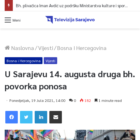
Bh. plivačica Iman Avdić uz podršku Ministarstva kulture i sporta KS kreće na Evropsko prvenstvo i Mediteranske igre
Meni
Naslovna
/
Vijesti
/
Bosna I Hercegovina
Bosna i Hercegovina
Vijesti
U Sarajevu 14. augusta druga bh.
povorka ponosa
Ponedjeljak, 19 Jula 2021, 14:00
0
182
1 minute read