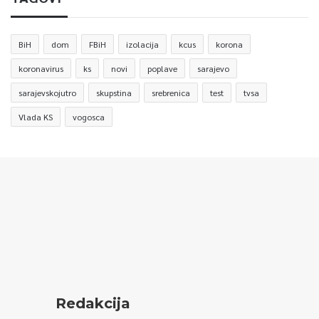
BiH
dom
FBiH
izolacija
kcus
korona
koronavirus
ks
novi
poplave
sarajevo
sarajevskojutro
skupstina
srebrenica
test
tvsa
Vlada KS
vogosca
Redakcija