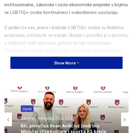
institucionalne, zakonske i socio-ekonomske prepreke s kojima
se LGBTIQ+ osobe kontinuirano i svakodnevno suočavaju.
U godini iza nas, prava i slobode LGBTIQ+ osoba su dodatno
pogoršane, potisnute na margin. Nasilje u porodici je u porastu,
a vidljivost naših iskustava gotovo da nije ni postojala.
Pandemija je utišala glasove naše zajednice, ali naši osmijesi i
životi nisu prestali. Ove godine, glasno i ponosno, sa ulica
Show More
šaljemo poruku da i dalje postojimo te našim bojama pružamo
otpor stalnoj izloženosti strahu, nasilju, diskriminaciji, kršenju
naših osnovnih ljudskih prava i neravnopravnom tretmanu –
navodi se.
Kako naglašavaju u saopćenju za javnost, bh. povorka ponosa
Vijesti
je nastala iz potrebe za unapređenje svakodnevnog života
Četvrtak, 6 Augusta 2026, 13:37
LGBTIQ+ osoba u BiH.
Bh. plivačica Iman Avdić uz podršku
Ministarstva kulture i sporta KS kreće