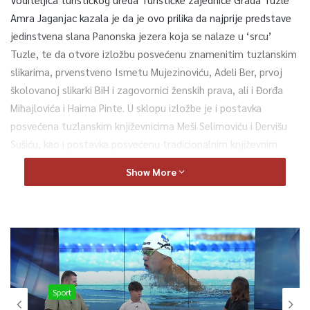
Amra Jaganjac kazala je da je ovo prilika da najprije predstave
jedinstvena slana Panonska jezera koja se nalaze u ‘srcu’
Tuzle, te da otvore izložbu posvećenu znamenitim tuzlanskim
slikarima, prvenstveno Ismetu Mujezinoviću, Adeli Ber, prvoj
školovanoj slikarki BiH i zagovornici ženskih prava, ali i Đorđa
Mihajlovića i Haima Pinte. U sklopu izložbe je i postavka
posvećena tuzlanskim književnicima Meši Selimoviću i Dervišu
Sušiću, kao i postavka posvećenu tradicionalnim književnim
susretima u Tuzli.
Show More
– Veliko je zadovoljstvo danas biti Tuzlanka u Sarajevu i imati
priliku u Vijećnici predstaviti ono što grad Tuzlu danas čini
turističkom destinacijiom u BiH ali i šire. U suradnji sa
Turističkom zajednicom KS nadamo se da je ovo početak priče
o razmjeni između gradova u BiH, budući da smo opredjeljenja
da samo kroz zajedničke projekte i nastup možemo u
Sport
najboljem svjetlu predstavljati BiH, a svaki od naših gradova