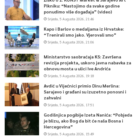
Pikniku: “Nastojimo da svake godine
ponudimo više događaja” (video)
Srijeda, 5 Augusta 2026, 21:46
Kapo i Barlov o medaljama iz Hrvatske:
“Trenirali smo jako. Vjerovali smo”
Srijeda, 5 Augusta 2026, 21:06
0
Ministarstvo saobraćaja KS: Završena
revizija projekta, uskoro javna nabavka za
obnovu mosta u ulici Ive Andrića
Article Rating
Srijeda, 5 Augusta 2026, 19:18
Avdić u Vijećnici primio Dinu Merlina:
Sarajevo i građani su izuzetno ponosni i
zahvalni
Srijeda, 5 Augusta 2026, 17:51
Godišnjica pogibije Izeta Nanića: “Pobjeda
je blizu, ako Bog da bit će naša Bosna i
Hercegovina”
Srijeda, 5 Augusta 2026, 15:49