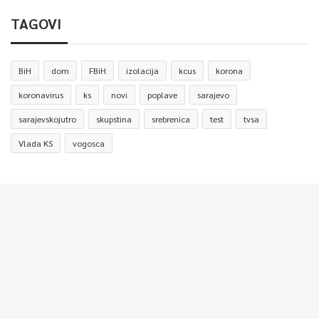
TAGOVI
BiH
dom
FBiH
izolacija
kcus
korona
koronavirus
ks
novi
poplave
sarajevo
sarajevskojutro
skupstina
srebrenica
test
tvsa
Vlada KS
vogosca