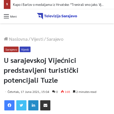
Ministarstvo saobraćaja KS: Završena revizija projekta, uskoro javna nabavka za obnovu mosta u ulici Ive Andrića
Meni
Naslovna
/
Vijesti
/
Sarajevo
Sarajevo
Vijesti
U sarajevskoj Vijećnici
predstavljeni turistički
potencijali Tuzle
Četvrtak, 17 Juna 2021, 15:04
0
168
2 minutes read