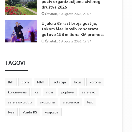
poziv organizacijama civilnog
društva 2026
Četvrtak, 6 Augusta 2026, 20:07
U julu u KS rast broja gostiju,
tokom Merlinovih koncerata
gotovo 156 miliona KM prometa
Četvrtak, 6 Augusta 2026, 19:37
TAGOVI
BiH
dom
FBiH
izolacija
kcus
korona
koronavirus
ks
novi
poplave
sarajevo
sarajevskojutro
skupstina
srebrenica
test
tvsa
Vlada KS
vogosca