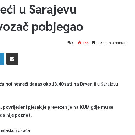
eći u Sarajevu
 vozač pobjegao
0
186
Less than a minute
ajnoj nesreći danas oko 13.40 sati na Drveniji
u Sarajevu
a,
povrijeđeni pješak je prevezen je na KUM gdje mu se
da nije poznat.
ronalasku vozača.