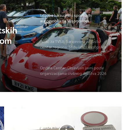
Izložba luksuznih i sportskih
automobila na Vilsonovom
tskih
vom
Avdić za TVSA: Sarajevo u avgustu
centar regiona: Stižu lideri evropskih
gradova
Općina Centar: Objavljen javni poziv
organizacijama civilnog društva 2026