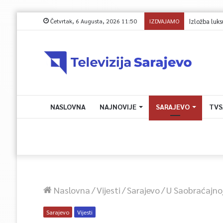
Četvrtak, 6 Augusta, 2026 11:50
IZDVAJAMO
Izložba luk
NASLOVNA
NAJNOVIJE
SARAJEVO
TVS
Naslovna
/
Vijesti
/
Sarajevo
/
U Saobraćajnoj
Sarajevo
Vijesti