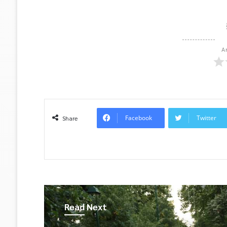
A
Facebook
Twitter
Share
Read Next