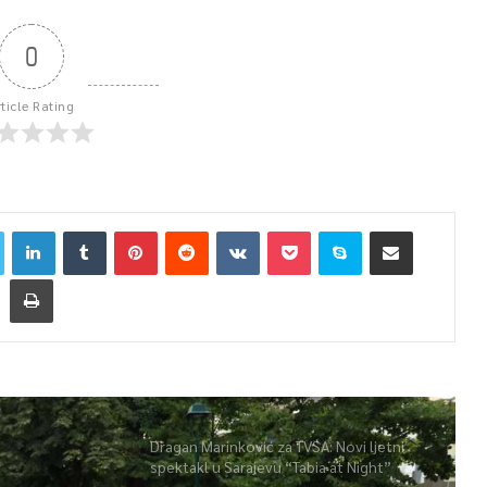
0
rticle Rating
Dragan Marinković za TVSA: Novi ljetni
spektakl u Sarajevu “Tabia at Night”