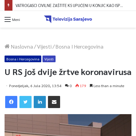
VATROGASCI CIVILNE ZAŠTITE KS UPUĆENI U KONJIC KAO ISPOMOĆ U GAŠENJU POŽARA
Meni
Naslovna
/
Vijesti
/
Bosna I Hercegovina
Bosna i Hercegovina
Vijesti
U RS još dvije žrtve koronavirusa
Ponedjeljak, 6 Jula 2020, 13:54
0
179
Less than a minute