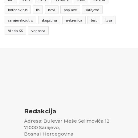
koronavirus
ks
novi
poplave
sarajevo
sarajevskojutro
skupstina
srebrenica
test
tvsa
Vlada KS
vogosca
Redakcija
Adresa: Bulevar Meše Selimovića 12,
71000 Sarajevo,
Bosna i Hercegovina