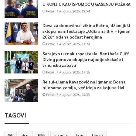
U KONJIC KAO ISPOMOĆ U GAŠENJU POŽARA
Petak, 7 Augusta 2026, 19:54
Dova za domovinu i zikir u Ratnoj džamiji: U
sklopu manifestacije „Odbrana BiH – Igman
2026“ odana počast herojima
Petak, 7 Augusta 2026, 17:24
Sarajevo u znaku spektakla: Bentbaša Cliff
Diving ponovo okuplja najbolje skakače i
vrhunsku zabavu
Petak, 7 Augusta 2026, 17:16
Reisul-ulema Kavazović na Igmanu: Bosna
nije samo zemlja, već ideja za koju se živi
Petak, 7 Augusta 2026, 14:35
TAGOVI
BiH
dom
FBiH
izolacija
kcus
korona