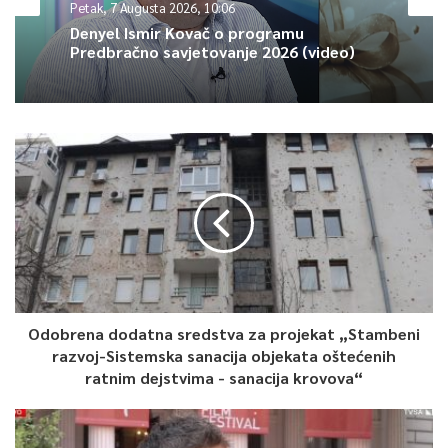
Petak, 7 Augusta 2026, 10:06
Za dobru atmosferu pobrinuli su se DJ, na zadovoljstvo
Denyel Ismir Kovač o programu
mnogobrojnih sugrađana.
Predbračno savjetovanje 2026 (video)
0
Article Rating
Odobrena dodatna sredstva za projekat „Stambeni
razvoj-Sistemska sanacija objekata oštećenih
ratnim dejstvima - sanacija krovova“