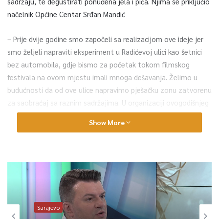
sadržaju, te degustirati ponuđena jela i pića. Njima se priključio
načelnik Općine Centar Srđan Mandić
– Prije dvije godine smo započeli sa realizacijom ove ideje jer
smo željeli napraviti eksperiment u Radićevoj ulici kao šetnici
bez automobila, gdje bismo za početak tokom filmskog
festivala na ovom mjestu imali mnoga dešavanja. Želimo u
budućnosti da od ove ulice napravimo pješačku zonu zatvorenu
za saobraćaj sa raznim sadržajima. U organizaciji ovogodišnjeg
festivala ove godine su nam veliku podršku pružili naša dva
Show More
centra za zdravo starenje, na čemu im se moram posebno
zahvaliti, objasnio je Mandić.
U Radićevoj ulici pored likovne kolonije, sinoć su sugrađani imali
priliku vježbati sa članovima centara za zdravo starenje, igrati
šaha ili stonog tenisa kao i nove igre koja se zove teqvoly
(kombinacija odbojke i stonog tenisa).
Sarajevo