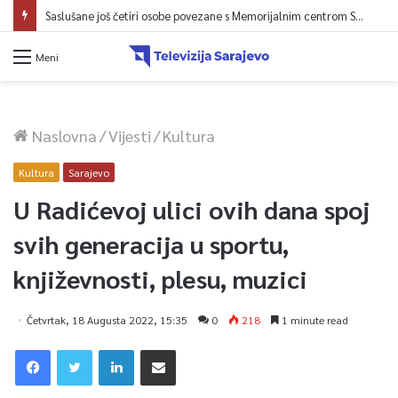
Saslušane još četiri osobe povezane s Memorijalnim centrom Srebrenica, na spisku ukupno 26
Meni
Naslovna
/
Vijesti
/
Kultura
Kultura
Sarajevo
U Radićevoj ulici ovih dana spoj
svih generacija u sportu,
književnosti, plesu, muzici
Četvrtak, 18 Augusta 2022, 15:35
0
218
1 minute read