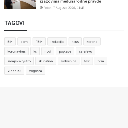
izazovima međunarodne pravde
Petak, 7 Augusta 2026, 11:45
TAGOVI
BiH
dom
FBiH
izolacija
kcus
korona
koronavirus
ks
novi
poplave
sarajevo
sarajevskojutro
skupstina
srebrenica
test
tvsa
Vlada KS
vogosca