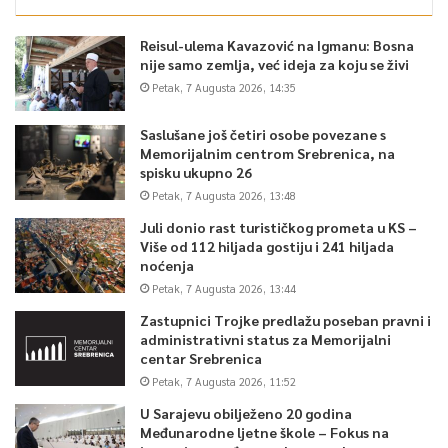
Reisul-ulema Kavazović na Igmanu: Bosna
nije samo zemlja, već ideja za koju se živi
Petak, 7 Augusta 2026, 14:35
Saslušane još četiri osobe povezane s
Memorijalnim centrom Srebrenica, na
spisku ukupno 26
Petak, 7 Augusta 2026, 13:48
Juli donio rast turističkog prometa u KS –
Više od 112 hiljada gostiju i 241 hiljada
noćenja
Petak, 7 Augusta 2026, 13:44
Zastupnici Trojke predlažu poseban pravni i
administrativni status za Memorijalni
centar Srebrenica
Petak, 7 Augusta 2026, 11:52
U Sarajevu obilježeno 20 godina
Međunarodne ljetne škole – Fokus na