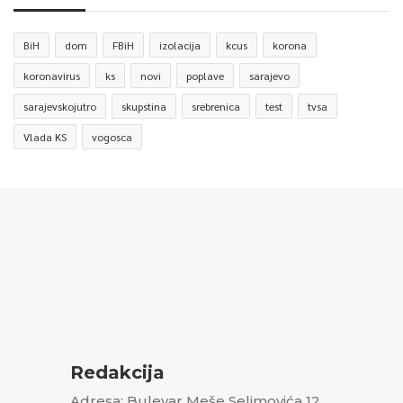
BiH
dom
FBiH
izolacija
kcus
korona
koronavirus
ks
novi
poplave
sarajevo
sarajevskojutro
skupstina
srebrenica
test
tvsa
Vlada KS
vogosca
Redakcija
Adresa: Bulevar Meše Selimovića 12,