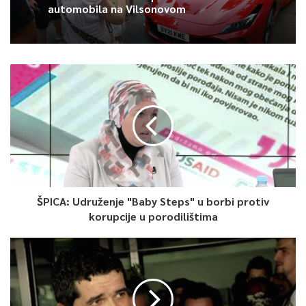
automobila na Vilsonovom
Avdić za TVSA: Sarajevo u avgustu
centar regiona: Stižu lideri evropskih
gradova
ŠPICA: Udruženje "Baby Steps" u borbi protiv
korupcije u porodilištima