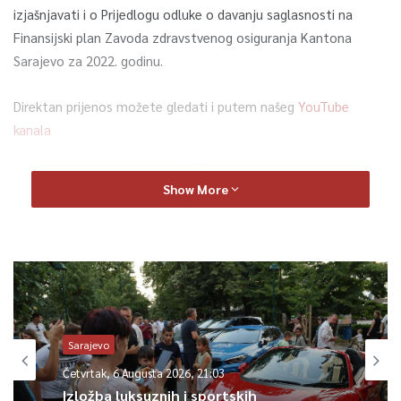
izjašnjavati i o Prijedlogu odluke o davanju saglasnosti na
Finansijski plan Zavoda zdravstvenog osiguranja Kantona
Sarajevo za 2022. godinu.
Direktan prijenos možete gledati i putem našeg
YouTube
kanala
0
Show More
Article Rating
Sarajevo
Sarajevo
Četvrtak, 6 Augusta 2026, 21:03
Izložba luksuznih i sportskih
Četvrtak, 6 Augusta 2026, 20:48