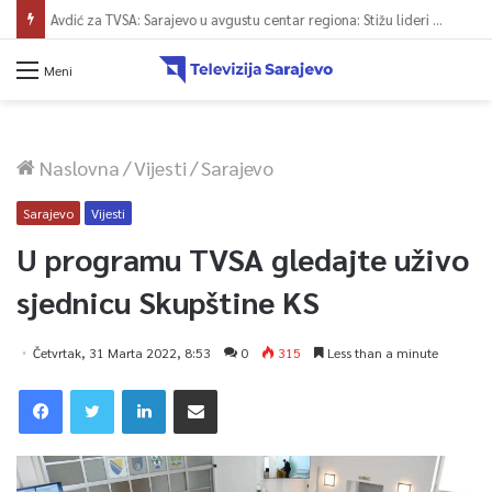
Avdić za TVSA: Sarajevo u avgustu centar regiona: Stižu lideri evropskih gradova
Meni
Naslovna
/
Vijesti
/
Sarajevo
Sarajevo
Vijesti
U programu TVSA gledajte uživo
sjednicu Skupštine KS
Četvrtak, 31 Marta 2022, 8:53
0
315
Less than a minute