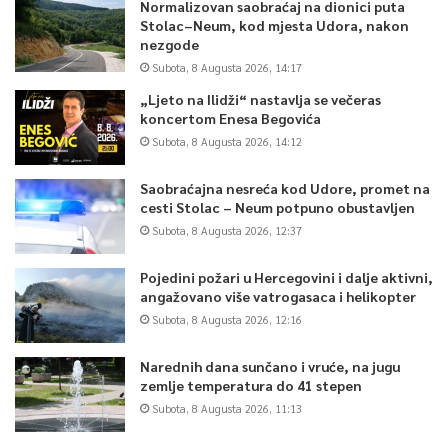
Normalizovan saobraćaj na dionici puta
Stolac–Neum, kod mjesta Udora, nakon
nezgode
Subota, 8 Augusta 2026, 14:17
„Ljeto na Ilidži“ nastavlja se večeras
koncertom Enesa Begovića
Subota, 8 Augusta 2026, 14:12
Saobraćajna nesreća kod Udore, promet na
cesti Stolac – Neum potpuno obustavljen
Subota, 8 Augusta 2026, 12:37
Pojedini požari u Hercegovini i dalje aktivni,
angažovano više vatrogasaca i helikopter
Subota, 8 Augusta 2026, 12:16
Narednih dana sunčano i vruće, na jugu
zemlje temperatura do 41 stepen
Subota, 8 Augusta 2026, 11:13