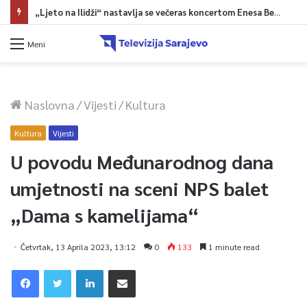
„Ljeto na Ilidži“ nastavlja se večeras koncertom Enesa Begovića
Meni
Naslovna
/
Vijesti
/
Kultura
Kultura
Vijesti
U povodu Međunarodnog dana
umjetnosti na sceni NPS balet
„Dama s kamelijama“
Četvrtak, 13 Aprila 2023, 13:12
0
133
1 minute read