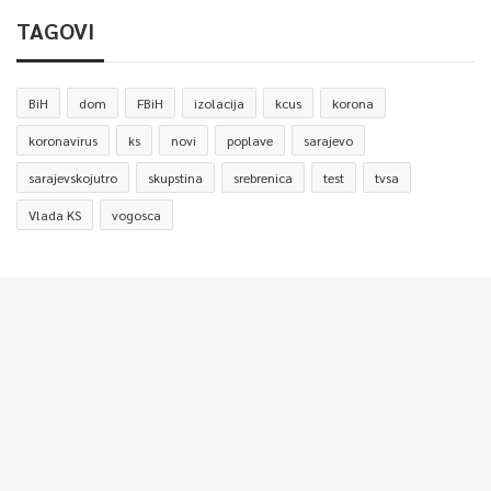
TAGOVI
BiH
dom
FBiH
izolacija
kcus
korona
koronavirus
ks
novi
poplave
sarajevo
sarajevskojutro
skupstina
srebrenica
test
tvsa
Vlada KS
vogosca