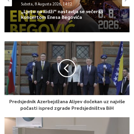
davali svoj doprinos izvedbi ovog baleta, ali ono što je ostala
Subota, 8 Augusta 2026, 14:12
konstanta je prelijepa ljubavna priča koja će vas očarati.
„Ljeto na Ilidži“ nastavlja se večeras
Predstava će biti izvedena u okviru projekta “Specijalni
koncertom Enesa Begovića
programi NPS u povodu obilježavanja značajnih kulturnih
datuma i događaja u KS” podržanog od strane Turističke
zajednice KS.
Rezervaciju ulaznica možete izvršiti putem web stranice NPS.
0
Article Rating
Predsjednik Azerbejdžana Aliyev dočekan uz najviše
počasti ispred zgrade Predsjedništva BiH