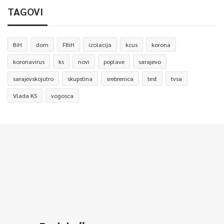
TAGOVI
BiH
dom
FBiH
izolacija
kcus
korona
koronavirus
ks
novi
poplave
sarajevo
sarajevskojutro
skupstina
srebrenica
test
tvsa
Vlada KS
vogosca