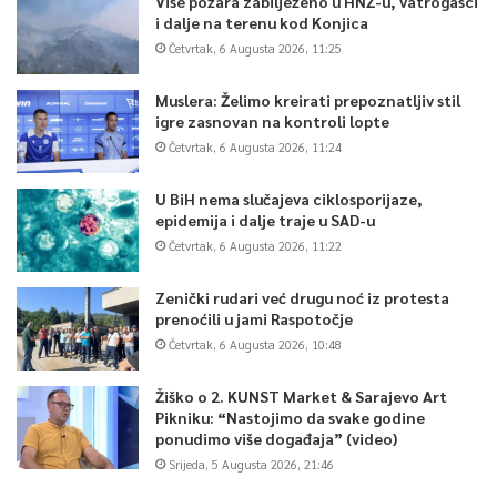
Više požara zabilježeno u HNŽ-u, vatrogasci
i dalje na terenu kod Konjica
Četvrtak, 6 Augusta 2026, 11:25
Muslera: Želimo kreirati prepoznatljiv stil
igre zasnovan na kontroli lopte
Četvrtak, 6 Augusta 2026, 11:24
U BiH nema slučajeva ciklosporijaze,
epidemija i dalje traje u SAD-u
Četvrtak, 6 Augusta 2026, 11:22
Zenički rudari već drugu noć iz protesta
prenoćili u jami Raspotočje
Četvrtak, 6 Augusta 2026, 10:48
Žiško o 2. KUNST Market & Sarajevo Art
Pikniku: “Nastojimo da svake godine
ponudimo više događaja” (video)
Srijeda, 5 Augusta 2026, 21:46