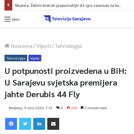
Muslera: Želimo kreirati prepoznatljiv stil igre zasnovan na kontroli lopte
Meni
Naslovna
/
Vijesti
/
Tehnologija
Tehnologija
Vijesti
U potpunosti proizvedena u BiH:
U Sarajevu svjetska premijera
jahte Derubis 44 Fly
Nedjelja, 5 Jula 2020, 7:37
0
229
1 minute read