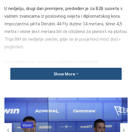
U nedjelju, drugi dan premijere, predviđen je za B2B susrete s
važnim zvanicama iz poslovnog svijeta i diplomatskog kora.
Impozantna jahta Derubis 44 Fly dužine 14 metara, širine 4,5
metra i visine šest metara bit će izložena za javnost na platou
Trga BiH do nedjelje uvečer, gdje će je posjetioci moći doći i
pogledati.
Svi posjetioci će se morati pridržavati propisanih
epidemioloških mjera opreza i održavati propisanu distancu.
Show More
Derubis 44 Fly jahta se prostire na tri sprata i pravljena je za
boravak deset odraslih osoba, s četiri spavaonice, četiri
kupatila i bazenom. Derubis Yachts je s prodajnom mrežom
trenutno prisutan u skoro svim zemljama svijeta.
Vijesti
0