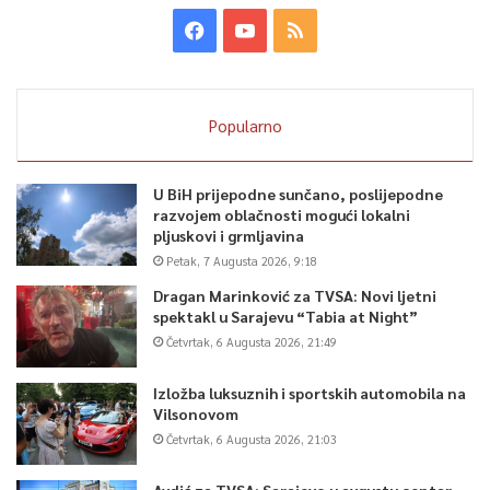
Popularno
U BiH prijepodne sunčano, poslijepodne
razvojem oblačnosti mogući lokalni
pljuskovi i grmljavina
Petak, 7 Augusta 2026, 9:18
Dragan Marinković za TVSA: Novi ljetni
spektakl u Sarajevu “Tabia at Night”
Četvrtak, 6 Augusta 2026, 21:49
Izložba luksuznih i sportskih automobila na
Vilsonovom
Četvrtak, 6 Augusta 2026, 21:03
Avdić za TVSA: Sarajevo u avgustu centar