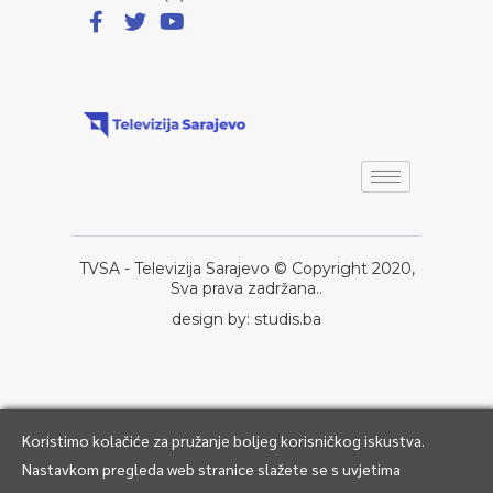
TVSA - Televizija Sarajevo © Copyright 2020,
Sva prava zadržana..
design by: studis.ba
Koristimo kolačiće za pružanje boljeg korisničkog iskustva.
Nastavkom pregleda web stranice slažete se s uvjetima