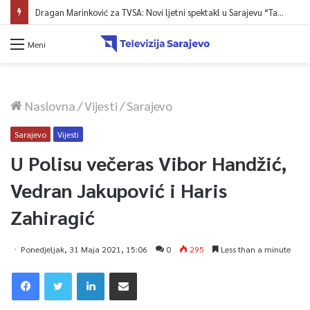
Dragan Marinković za TVSA: Novi ljetni spektakl u Sarajevu “Tabia at Night”
Meni
Naslovna
/
Vijesti
/
Sarajevo
Sarajevo
Vijesti
U Polisu večeras Vibor Handžić,
Vedran Jakupović i Haris
Zahiragić
Ponedjeljak, 31 Maja 2021, 15:06
0
295
Less than a minute