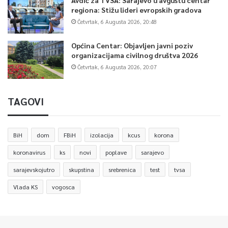
regiona: Stižu lideri evropskih gradova
Četvrtak, 6 Augusta 2026, 20:48
Općina Centar: Objavljen javni poziv
organizacijama civilnog društva 2026
Četvrtak, 6 Augusta 2026, 20:07
TAGOVI
BiH
dom
FBiH
izolacija
kcus
korona
koronavirus
ks
novi
poplave
sarajevo
sarajevskojutro
skupstina
srebrenica
test
tvsa
Vlada KS
vogosca