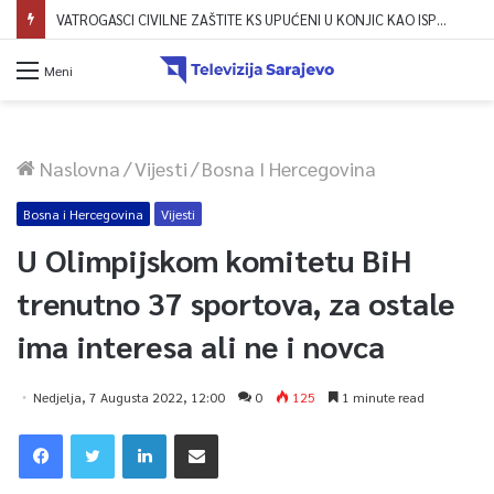
VATROGASCI CIVILNE ZAŠTITE KS UPUĆENI U KONJIC KAO ISPOMOĆ U GAŠENJU POŽARA
Meni
Naslovna
/
Vijesti
/
Bosna I Hercegovina
Bosna i Hercegovina
Vijesti
U Olimpijskom komitetu BiH
trenutno 37 sportova, za ostale
ima interesa ali ne i novca
Nedjelja, 7 Augusta 2022, 12:00
0
125
1 minute read