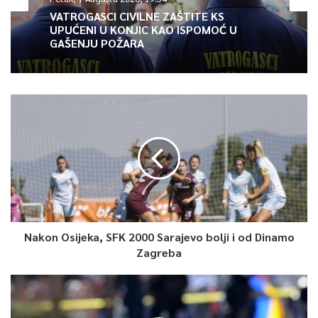
svjetskim i evropskim prvenstvima, razvijali sport i eventualno
VATROGASCI CIVILNE ZAŠTITE KS
UPUĆENI U KONJIC KAO ISPOMOĆ U
nekada učestvovali na olimpijskim igrama – kazao je Fazlagić.
GAŠENJU POŽARA
Navodi da se zbog nedostaka finansija, kao i infrastrukture,
gase određeni klubovi, kao što je to u boksu i nekim zmskim
sportovima.
0
Article Rating
Nakon Osijeka, SFK 2000 Sarajevo bolji i od Dinamo
Zagreba