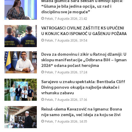
Mlada glumica Sara Seksan u emisiji Špica:
“Gluma je bila jedina opcija, uz rad i
disciplinu sve je moguće”
Petak, 7 Augusta 2026, 21:42
VATROGASCI CIVILNE ZAŠTITE KS UPUĆENI
U KONJIC KAO ISPOMOĆ U GAŠENJU POŽARA
Petak, 7 Augusta 2026, 19:54
Dova za domovinu i zikir u Ratnoj džamiji: U
sklopu manifestacije „Odbrana BiH – Igman
2026“ odana počast herojima
Petak, 7 Augusta 2026, 17:24
Sarajevo u znaku spektakla: Bentbaša Cliff
Diving ponovo okuplja najbolje skakače i
vrhunsku zabavu
Petak, 7 Augusta 2026, 17:16
Reisul-ulema Kavazović na Igmanu: Bosna
nije samo zemlja, već ideja za koju se živi
Petak, 7 Augusta 2026, 14:35