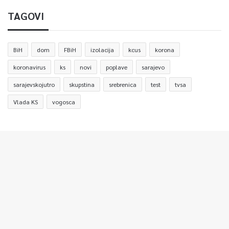
TAGOVI
BiH
dom
FBiH
izolacija
kcus
korona
koronavirus
ks
novi
poplave
sarajevo
sarajevskojutro
skupstina
srebrenica
test
tvsa
Vlada KS
vogosca