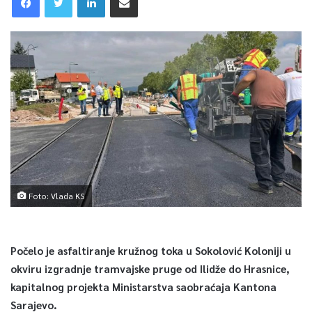
Foto: Vlada KS
Počelo je asfaltiranje kružnog toka u Sokolović Koloniji u
okviru izgradnje tramvajske pruge od Ilidže do Hrasnice,
kapitalnog projekta Ministarstva saobraćaja Kantona
Sarajevo.