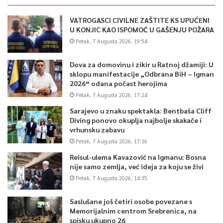
VATROGASCI CIVILNE ZAŠTITE KS UPUĆENI
U KONJIC KAO ISPOMOĆ U GAŠENJU POŽARA
Petak, 7 Augusta 2026, 19:54
Dova za domovinu i zikir u Ratnoj džamiji: U
sklopu manifestacije „Odbrana BiH – Igman
2026“ odana počast herojima
Petak, 7 Augusta 2026, 17:24
Sarajevo u znaku spektakla: Bentbaša Cliff
Diving ponovo okuplja najbolje skakače i
vrhunsku zabavu
Petak, 7 Augusta 2026, 17:16
Reisul-ulema Kavazović na Igmanu: Bosna
nije samo zemlja, već ideja za koju se živi
Petak, 7 Augusta 2026, 14:35
Saslušane još četiri osobe povezane s
Memorijalnim centrom Srebrenica, na
spisku ukupno 26