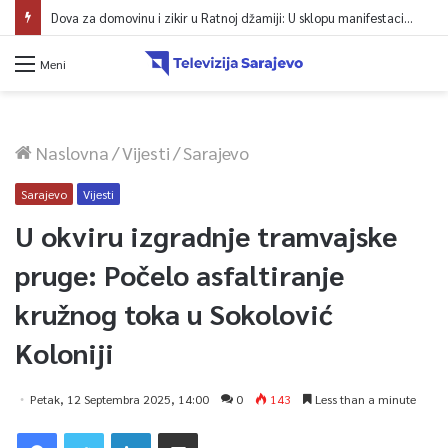
Dova za domovinu i zikir u Ratnoj džamiji: U sklopu manifestacije „Odbrana BiH – Igman 2026“ odana počast herojima
Meni
Naslovna
/
Vijesti
/
Sarajevo
Sarajevo
Vijesti
U okviru izgradnje tramvajske
pruge: Počelo asfaltiranje
kružnog toka u Sokolović
Koloniji
Petak, 12 Septembra 2025, 14:00
0
143
Less than a minute