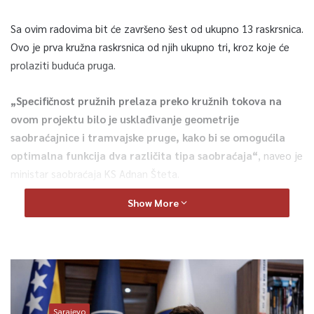
Sa ovim radovima bit će završeno šest od ukupno 13 raskrsnica.
Ovo je prva kružna raskrsnica od njih ukupno tri, kroz koje će
prolaziti buduća pruga.
„Specifičnost pružnih prelaza preko kružnih tokova na
ovom projektu bilo je usklađivanje geometrije
saobraćajnice i tramvajske pruge, kako bi se omogućila
optimalna funkcija dva različita tipa saobraćaja“
, naveo je
ministar saobraćaja KS Adnan Šteta.
Show More
Foto: Vlada KS
Sarajevo