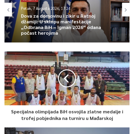
Petak, 7 Augusta 2026, 17:24
Dova za domovinu i zikir u Ratnoj
džamiji: U sklopu manifestacije
0
„Odbrana BiH – Igman 2026“ odana
počast herojima
Article Rating
Specijalna olimpijada BiH osvojila zlatne medalje i
trofej pobjednika na turniru u Mađarskoj