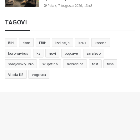
Petak, 7 Augusta 2026, 13:48
TAGOVI
BiH
dom
FBiH
izolacija
kcus
korona
koronavirus
ks
novi
poplave
sarajevo
sarajevskojutro
skupstina
srebrenica
test
tvsa
Vlada KS
vogosca