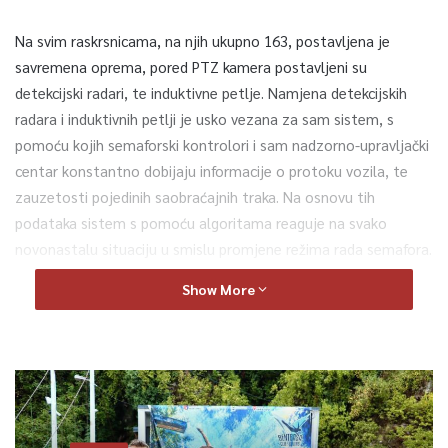
Na svim raskrsnicama, na njih ukupno 163, postavljena je
savremena oprema, pored PTZ kamera postavljeni su
detekcijski radari, te induktivne petlje. Namjena detekcijskih
radara i induktivnih petlji je usko vezana za sam sistem, s
pomoću kojih semaforski kontrolori i sam nadzorno-upravljački
centar konstantno dobijaju informacije o protoku vozila, te
zauzetosti pojedinih saobraćajnih traka. Na osnovu tih
podataka sistem s pomoću algoritama reaguje na svako
novonastalu situaciju u smislu promjene režima rada semafora.
Show More
Istovremeno, u novoizgrađenom objektu saobraćajnog centra
odvija se obuka zaposlenih, testiranja sistema i praćenje
stvarnog kretanja vozila i opterećenosti saobraćajnica. Ovo je
prvi ovakav centar u Bosni i Hercegovini iz kojeg će se pratiti i
upravljati saobraćajnim tokovima u Kantonu Sarajevo.