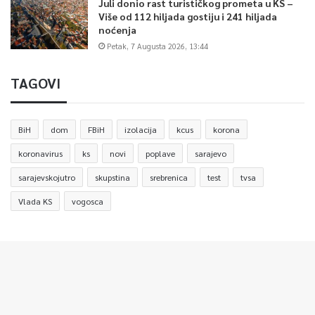
Juli donio rast turističkog prometa u KS –
Više od 112 hiljada gostiju i 241 hiljada
noćenja
Petak, 7 Augusta 2026, 13:44
TAGOVI
BiH
dom
FBiH
izolacija
kcus
korona
koronavirus
ks
novi
poplave
sarajevo
sarajevskojutro
skupstina
srebrenica
test
tvsa
Vlada KS
vogosca