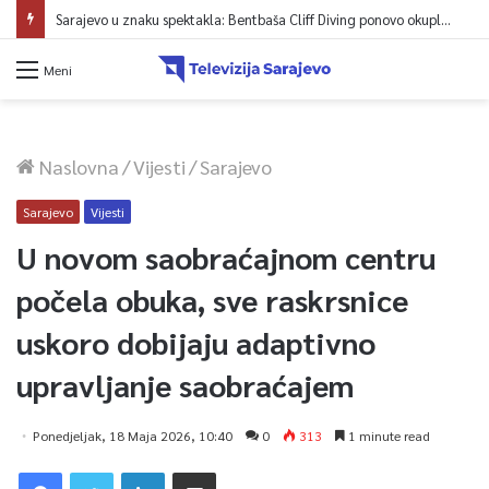
Sarajevo u znaku spektakla: Bentbaša Cliff Diving ponovo okuplja najbolje skakače i vrhunsku zabavu
Meni
Naslovna
/
Vijesti
/
Sarajevo
Sarajevo
Vijesti
U novom saobraćajnom centru
počela obuka, sve raskrsnice
uskoro dobijaju adaptivno
upravljanje saobraćajem
Ponedjeljak, 18 Maja 2026, 10:40
0
313
1 minute read