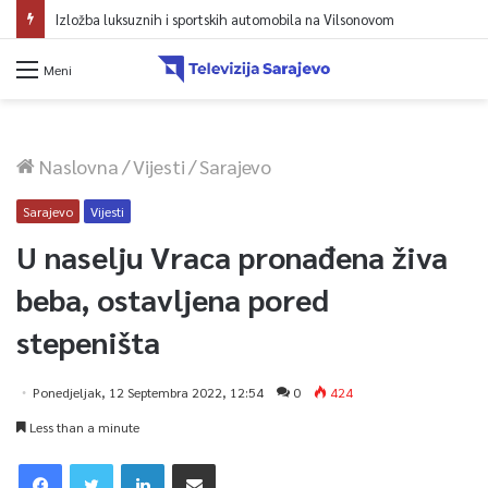
Izložba luksuznih i sportskih automobila na Vilsonovom
Meni
Naslovna
/
Vijesti
/
Sarajevo
Sarajevo
Vijesti
U naselju Vraca pronađena živa
beba, ostavljena pored
stepeništa
Ponedjeljak, 12 Septembra 2022, 12:54
0
424
Less than a minute