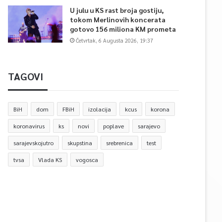
U julu u KS rast broja gostiju,
tokom Merlinovih koncerata
gotovo 156 miliona KM prometa
Četvrtak, 6 Augusta 2026, 19:37
TAGOVI
BiH
dom
FBiH
izolacija
kcus
korona
koronavirus
ks
novi
poplave
sarajevo
sarajevskojutro
skupstina
srebrenica
test
tvsa
Vlada KS
vogosca