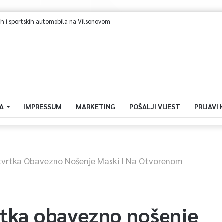
h i sportskih automobila na Vilsonovom
A
IMPRESSUM
MARKETING
POŠALJI VIJEST
PRIJAVI
tvrtka Obavezno Nošenje Maski I Na Otvorenom
tka obavezno nošenje