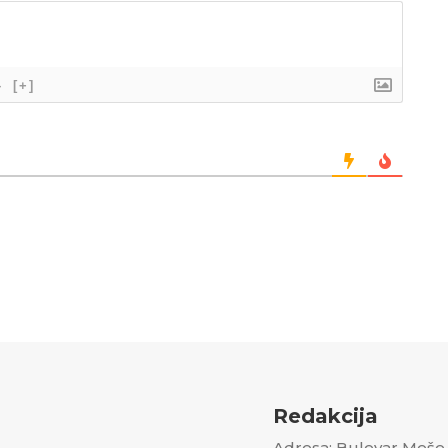
}
[+]
Redakcija
Adresa: Bulevar Meše