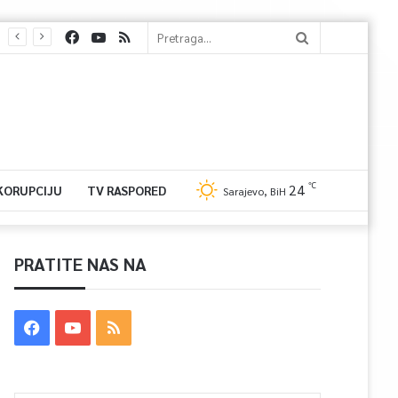
℃
24
 KORUPCIJU
TV RASPORED
Sarajevo, BiH
PRATITE NAS NA