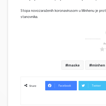
Stopa novozaraženih koronavirusom u Minhenu je prote
stanovnika.
A
maske
minhen
Facebook
Twitter
Share