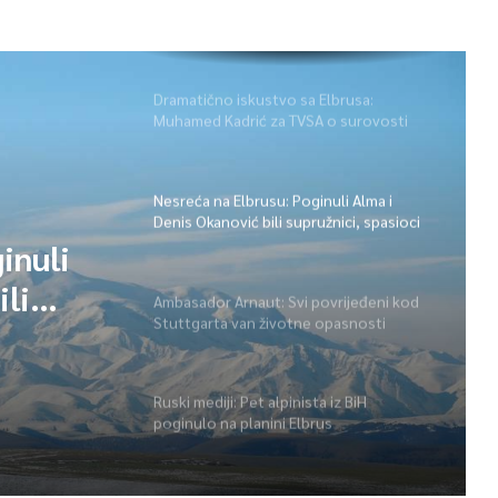
Dramatično iskustvo sa Elbrusa:
Muhamed Kadrić za TVSA o surovosti
planine koja ne prašta
Nesreća na Elbrusu: Poginuli Alma i
Denis Okanović bili supružnici, spasioci
traže još jedno tijelo
inuli
ili
Ambasador Arnaut: Svi povrijeđeni kod
Stuttgarta van životne opasnosti
že još
Ruski mediji: Pet alpinista iz BiH
poginulo na planini Elbrus