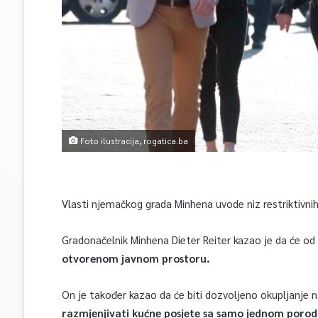
Foto ilustracija, rogatica.ba
Vlasti njemačkog grada Minhena uvode niz restriktivni
Gradonačelnik Minhena Dieter Reiter kazao je da će od 
otvorenom javnom prostoru.
On je također kazao da će biti dozvoljeno okupljanje 
razmjenjivati kućne posjete sa samo jednom poro