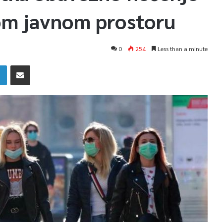
om javnom prostoru
0
254
Less than a minute