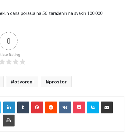
klih dana porasla na 56 zaraženih na svakih 100.000
0
rticle Rating
otvoreni
prostor