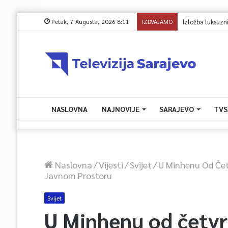
Petak, 7 Augusta, 2026 8:11
IZDVAJAMO
Izložba luksuzni
NASLOVNA
NAJNOVIJE
SARAJEVO
TVS
Naslovna
/
Vijesti
/
Svijet
/
U Minhenu Od Če
Javnom Prostoru
Svijet
U Minhenu od četvr