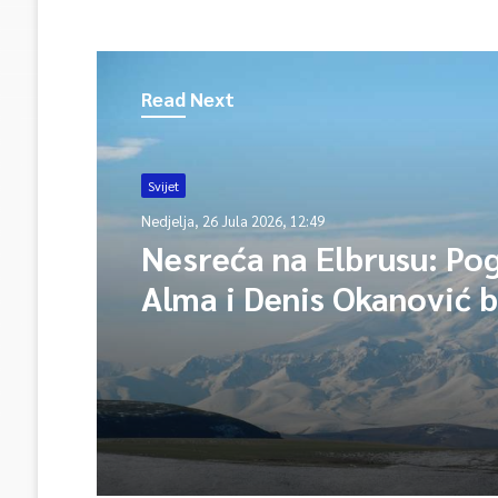
Read Next
Svijet
Nedjelja, 26 Jula 2026, 12:49
Nesreća na Elbrusu: Pog
Alma i Denis Okanović b
supružnici, spasioci tra
jedno tijelo