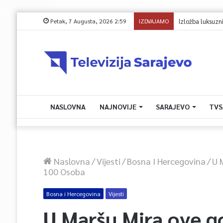
Petak, 7 Augusta, 2026 2:59
IZDVAJAMO
Avdić za TVSA: Sar
NASLOVNA
NAJNOVIJE
SARAJEVO
TVS
Naslovna
/
Vijesti
/
Bosna I Hercegovina
/
U 
100 Osoba
Bosna i Hercegovina
Vijesti
U Maršu Mira ove g