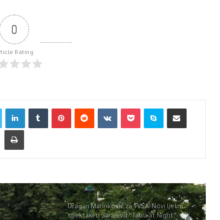
0
rticle Rating
Dragan Marinković za TVSA: Novi ljetni
spektakl u Sarajevu “Tabia at Night”