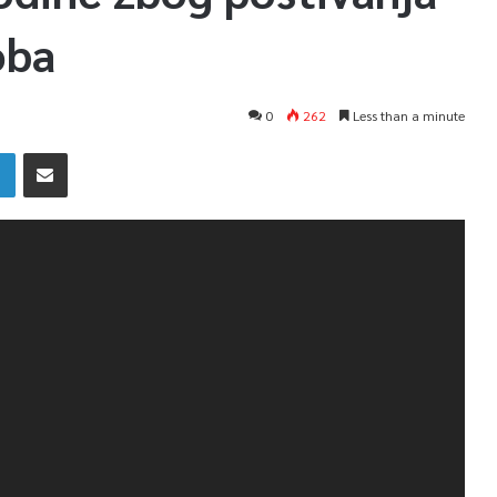
oba
0
262
Less than a minute