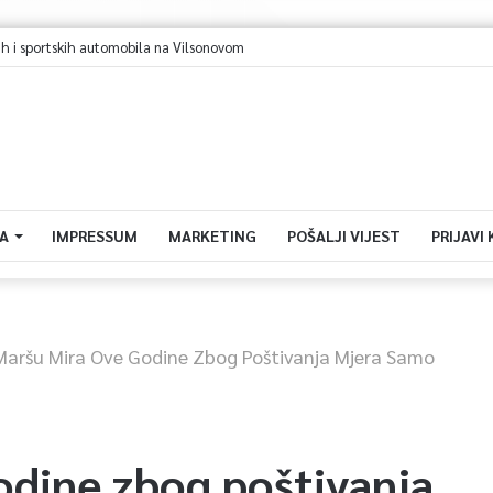
ajevo u avgustu centar regiona: Stižu lideri evropskih gradova
A
IMPRESSUM
MARKETING
POŠALJI VIJEST
PRIJAVI
Maršu Mira Ove Godine Zbog Poštivanja Mjera Samo
odine zbog poštivanja