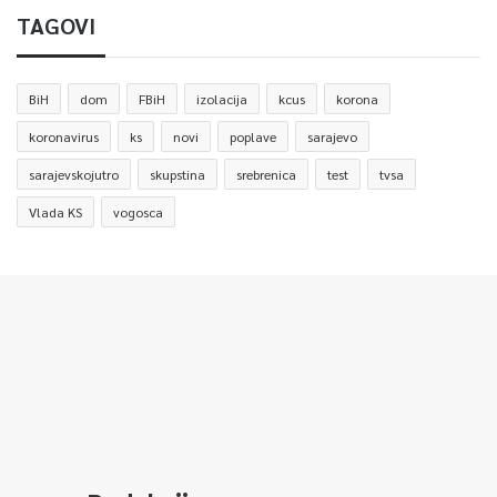
TAGOVI
BiH
dom
FBiH
izolacija
kcus
korona
koronavirus
ks
novi
poplave
sarajevo
sarajevskojutro
skupstina
srebrenica
test
tvsa
Vlada KS
vogosca