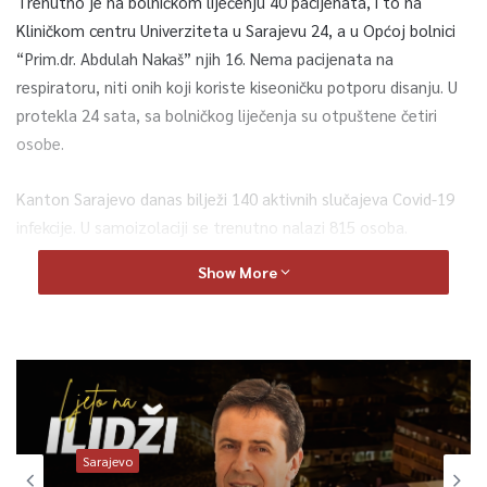
Trenutno je na bolničkom liječenju 40 pacijenata, i to na
Kliničkom centru Univerziteta u Sarajevu 24, a u Općoj bolnici
“Prim.dr. Abdulah Nakaš” njih 16. Nema pacijenata na
respiratoru, niti onih koji koriste kiseoničku potporu disanju. U
protekla 24 sata, sa bolničkog liječenja su otpuštene četiri
osobe.
Kanton Sarajevo danas bilježi 140 aktivnih slučajeva Covid-19
infekcije. U samoizolaciji se trenutno nalazi 815 osoba.
Show More
Od početka pandemije u Kantonu Sarajevo je evidentirano
ukupno 52.635 osoba zaraženih koronavirusom i 51.211
izliječenih.
Covid-pozivni centar je zabilježio 146 poziva, a obavljeno je i
127 razgovora sa pacijentima putem telefonskih brojeva u
Covid-ambulantama, saopćeno je iz Službe za protokol i press
Sarajevo
KS-a.