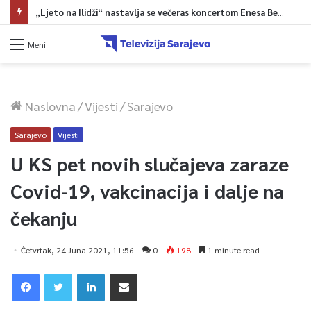
„Ljeto na Ilidži“ nastavlja se večeras koncertom Enesa Begovića
Meni
Naslovna
/
Vijesti
/
Sarajevo
Sarajevo
Vijesti
U KS pet novih slučajeva zaraze
Covid-19, vakcinacija i dalje na
čekanju
Četvrtak, 24 Juna 2021, 11:56
0
198
1 minute read