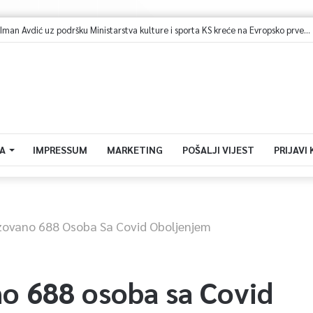
Bh. plivačica Iman Avdić uz podršku Ministarstva kulture i sporta KS kreće na Evropsko prvenstvo i Mediteranske igre
A
IMPRESSUM
MARKETING
POŠALJI VIJEST
PRIJAVI
izovano 688 Osoba Sa Covid Oboljenjem
no 688 osoba sa Covid