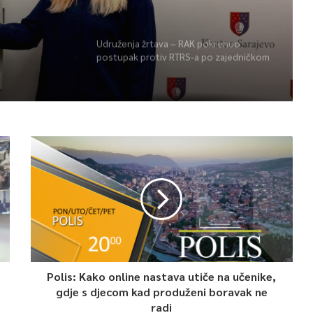
opsko
promociju stranaka
ke igre
Udruženja žrtava – RAK pokrenuo
postupak protiv RTRS-a po zajedničkom
prigovoru pet udruženja žrtava
Polis: Kako online nastava utiče na učenike,
gdje s djecom kad produženi boravak ne
radi