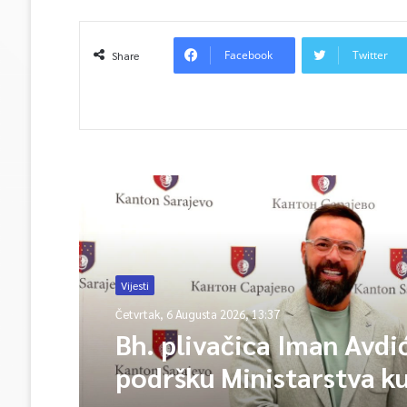
Facebook
Twitter
Share
Read Next
Vijesti
Četvrtak, 6 Augusta 2026, 13:37
Bh. plivačica Iman Avdi
podršku Ministarstva ku