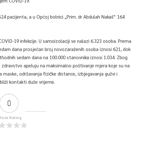
njem COVID-19.
524 pacijenta, a u Općoj bolnici „Prim. dr Abdulah Nakaš“ 164
COVID-19 infekcije. U samoizolaciji se nalazi 6.323 osoba. Prema
edam dana prosječan broj novozaraženih osoba iznosi 621, dok
thodnih sedam dana na 100.000 stanovnika iznosi 1.034. Zbog
o zdravstvo apeluju na maksimalno poštivanje mjera koje su na
 maske, održavanja fizičke distance, izbjegavanja gužvi i
liži kontakti duže vrijeme.
0
rticle Rating