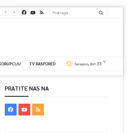
℃
33
 KORUPCIJU
TV RASPORED
Sarajevo, BiH
PRATITE NAS NA