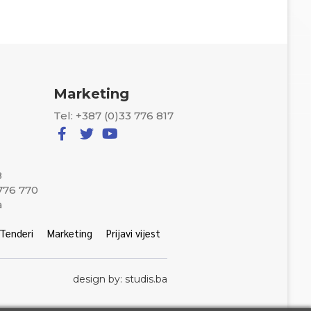
Marketing
Tel: +387 (0)33 776 817
8
 776 770
a
Tenderi
Marketing
Prijavi vijest
design by: studis.ba