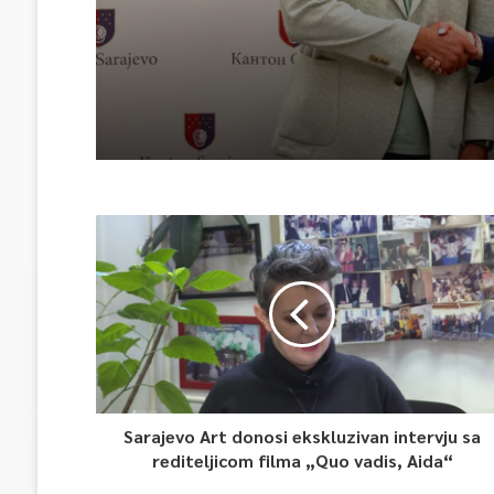
sporta KS kreće na Evr
prvenstvo i Mediterans
Sarajevo Art donosi ekskluzivan intervju sa
rediteljicom filma „Quo vadis, Aida“