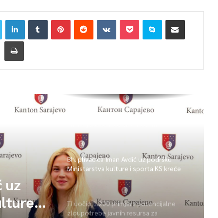
Općina Centar: Potpisani ugovori za
finansijsku pomoć ustanovama
socijalne zaštite
Bh. plivačica Iman Avdić uz podršku
Ministarstva kulture i sporta KS kreće
na Evropsko prvenstvo i Mediteranske
ć uz
igre
lture i
TI uočio 1.200 primjera potencijalne
zloupotrebe javnih resursa za