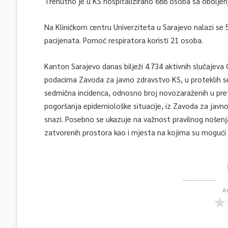
Trenutno je u KS hospitalizirano 688 osoba sa obolje
Na Kliničkom centru Univerziteta u Sarajevo nalazi se 
pacijenata. Pomoć respiratora koristi 21 osoba.
Kanton Sarajevo danas bilježi 4.734 aktivnih slučajeva 
podacima Zavoda za javno zdravstvo KS, u proteklih s
sedmična incidenca, odnosno broj novozaraženih u pre
pogoršanja epidemiološke situacije, iz Zavoda za javn
snazi. Posebno se ukazuje na važnost pravilnog nošenja
zatvorenih prostora kao i mjesta na kojima su mogući b
A