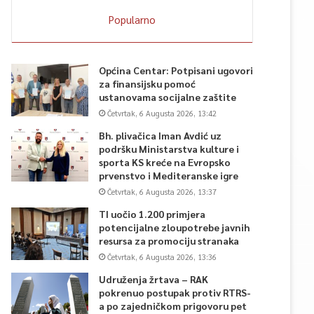
Popularno
Općina Centar: Potpisani ugovori
za finansijsku pomoć
ustanovama socijalne zaštite
Četvrtak, 6 Augusta 2026, 13:42
Bh. plivačica Iman Avdić uz
podršku Ministarstva kulture i
sporta KS kreće na Evropsko
prvenstvo i Mediteranske igre
Četvrtak, 6 Augusta 2026, 13:37
TI uočio 1.200 primjera
potencijalne zloupotrebe javnih
resursa za promociju stranaka
Četvrtak, 6 Augusta 2026, 13:36
Udruženja žrtava – RAK
pokrenuo postupak protiv RTRS-
a po zajedničkom prigovoru pet