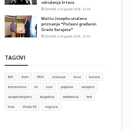
udruženja žrtava
Četvrtak, 6 Augusta 2026, 13:34
Mattu Josephu uručeno
priznanje “Počasni građanin
Grada Sarajeva”
Četvrtak, 6 Augusta 2026, 13:32
TAGOVI
BiH
dom
FBiH
izolacija
kcus
korona
koronavirus
ks
novi
poplave
sarajevo
sarajevskojutro
skupstina
srebrenica
test
tvsa
Vlada KS
vogosca