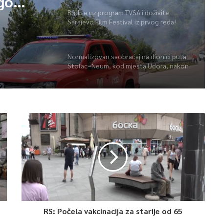
ego
Budite uz program TVSA i doživite
Sarajevo Film Festival iz prvog reda!
Normalizovan saobraćaj na dionici puta
Stolac–Neum, kod mjesta Udora, nakon
nezgode
RS: Počela vakcinacija za starije od 65