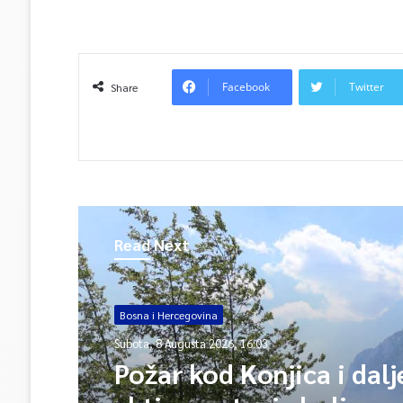
Facebook
Twitter
Share
Read Next
Bosna i Hercegovina
Subota, 8 Augusta 2026, 16:03
Požar kod Konjica i dalj