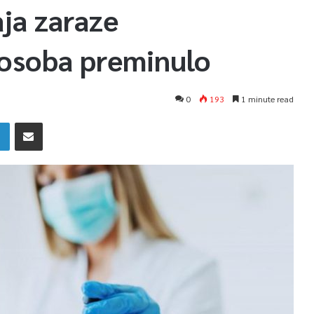
ja zaraze
 osoba preminulo
0
193
1 minute read