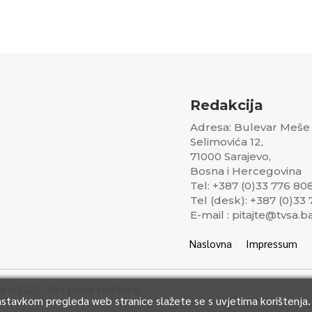
Redakcija
Adresa: Bulevar Meše
Selimovića 12,
71000 Sarajevo,
Bosna i Hercegovina
Tel: +387 (0)33 776 80
Tel (desk): +387 (0)33
E-mail : pitajte@tvsa.b
Naslovna
Impressum
ght 2020, Sva prava zadržana..
Nastavkom pregleda web stranice slažete se s uvjetima korištenja.