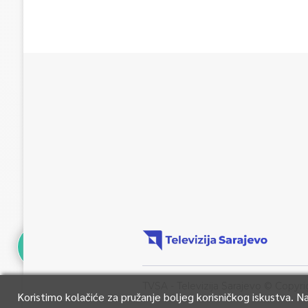
TVSA - Televizija Sarajevo © Copyri
Koristimo kolačiće za pružanje boljeg korisničkog iskustva. 