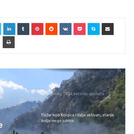
U Dnevniku TVSA večeras gledajte
Požar kod Konjica i dalje aktivan, stanje
bolje nego jutros
e