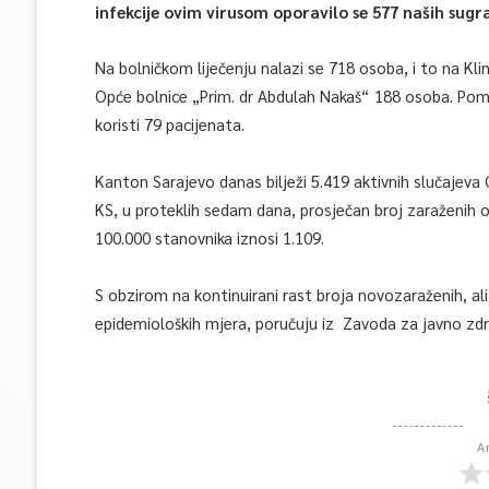
infekcije ovim virusom oporavilo se 577 naših sug
Na bolničkom liječenju nalazi se 718 osoba, i to na Kl
Opće bolnice „Prim. dr Abdulah Nakaš“ 188 osoba. Pomo
koristi 79 pacijenata.
Kanton Sarajevo danas bilježi 5.419 aktivnih slučajev
KS, u proteklih sedam dana, prosječan broj zaraženih o
100.000 stanovnika iznosi 1.109.
S obzirom na kontinuirani rast broja novozaraženih, ali
epidemioloških mjera, poručuju iz Zavoda za javno zd
A