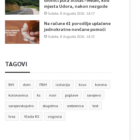
dionici puta Stolac–Neum, kod
mjesta Udora, nakon nezgode
Subota, 8 Augusta 2026, 14:17
Na račune 61 porodilje uplaćene
jednokratne novčane pomoći
Subota, 8 Augusta 2026, 14:15
TAGOVI
BiH
dom
FBiH
izolacija
kcus
korona
koronavirus
ks
novi
poplave
sarajevo
sarajevskojutro
skupstina
srebrenica
test
tvsa
Vlada KS
vogosca