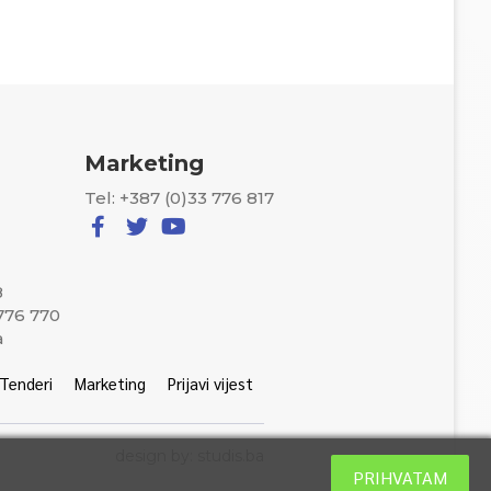
Marketing
Tel: +387 (0)33 776 817
8
 776 770
a
Tenderi
Marketing
Prijavi vijest
design by: studis.ba
PRIHVATAM