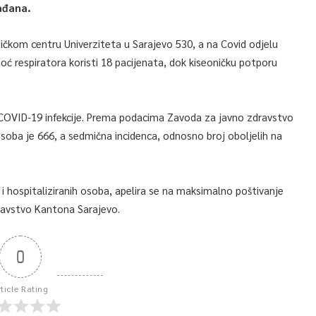
rađana.
iničkom centru Univerziteta u Sarajevo 530, a na Covid odjelu
ć respiratora koristi 18 pacijenata, dok kiseoničku potporu
a COVID-19 infekcije. Prema podacima Zavoda za javno zdravstvo
soba je 666, a sedmična incidenca, odnosno broj oboljelih na
 i hospitaliziranih osoba, apelira se na maksimalno poštivanje
ravstvo Kantona Sarajevo.
0
rticle Rating