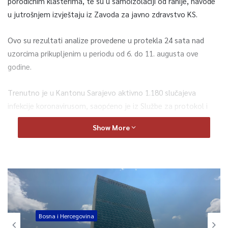
porodičnim klasterima, te su u samoizolaciji od ranije, navode
u jutrošnjem izvještaju iz Zavoda za javno zdravstvo KS.
Ovo su rezultati analize provedene u protekla 24 sata nad
uzorcima prikupljenim u periodu od 6. do 11. augusta ove
godine.
Trenutno je u Kantonu Sarajevo aktivno 1.180 slučajeva
infekcije koronavirusom, saopćeno je iz Službe za protokol i
press KS.
Show More
“Na bolničkom liječenju,
u Izolatoriju Kliničkog centra
Univerziteta u Sarajevu nalaze se 72 osobe
. Jedna osoba
koristi potporu respiratora pri disanju. Tokom jučerašnjeg dana
evidentiran je oporavak 87 osoba, ali nažalost i smrt dvije
osobe od posljedica zaraze koronavirusom. Sa bolničkog
liječenja jučer je otpušteno 13 osoba ”, navedeno je također u
Bosna i Hercegovina
izvještaju Zavoda.