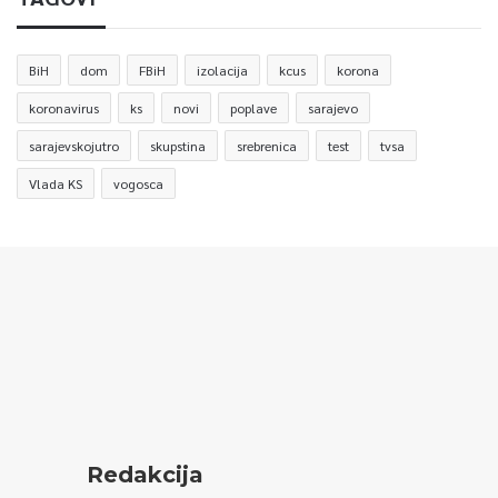
BiH
dom
FBiH
izolacija
kcus
korona
koronavirus
ks
novi
poplave
sarajevo
sarajevskojutro
skupstina
srebrenica
test
tvsa
Vlada KS
vogosca
Redakcija