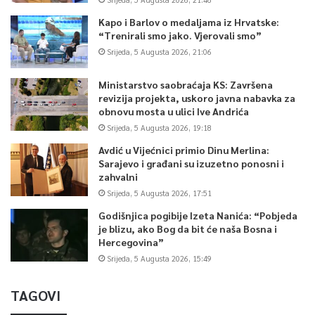
Kapo i Barlov o medaljama iz Hrvatske:
“Trenirali smo jako. Vjerovali smo”
Srijeda, 5 Augusta 2026, 21:06
Ministarstvo saobraćaja KS: Završena
revizija projekta, uskoro javna nabavka za
obnovu mosta u ulici Ive Andrića
Srijeda, 5 Augusta 2026, 19:18
Avdić u Vijećnici primio Dinu Merlina:
Sarajevo i građani su izuzetno ponosni i
zahvalni
Srijeda, 5 Augusta 2026, 17:51
Godišnjica pogibije Izeta Nanića: “Pobjeda
je blizu, ako Bog da bit će naša Bosna i
Hercegovina”
Srijeda, 5 Augusta 2026, 15:49
TAGOVI