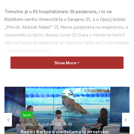
Trenutno je u KS hospitalizirano 36 pacijenata, i to na
Kliničkom centru Univerziteta u Sarajevu 21, a u Općoj bolnici
„Prim.dr. Abdulah Nakaš“ 15. Nema pacijenata na respiratoru, a
i kiseoničku potporu disanju iznad 15 litara u minuti ne koristi
niko od hospitaliziranih koji se trenutno liječe od Covid-infekcije
u navedenim bolnicama.
Show More
U protekla 24 sata, sa liječenja su otpuštene dvije osobe.
Kanton Sarajevo danas bilježi 208 aktivnih slučajeva Covid-19
infekcije. U samoizolaciji se trenutno nalazi 985 osoba. Od
početka pandemije u Kantonu Sarajevo evidentirano je ukupno
52.565 osoba zaraženih koronavirusom i 51.074 izliječene.
Sport
Prema podacima Zavoda za javno zdravstvo KS, u proteklih
Srijeda, 5 Augusta 2026, 21:06
sedam dana, prosječan broj zaraženih je osam, dok sedmična
Kapo i Barlov o medaljama iz Hrvatske: