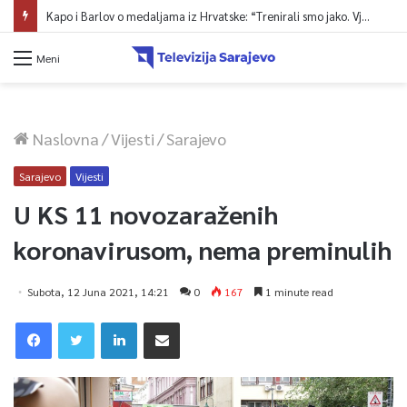
Kapo i Barlov o medaljama iz Hrvatske: “Trenirali smo jako. Vjerovali smo”
Meni
Naslovna
/
Vijesti
/
Sarajevo
Sarajevo
Vijesti
U KS 11 novozaraženih
koronavirusom, nema preminulih
Subota, 12 Juna 2021, 14:21
0
167
1 minute read