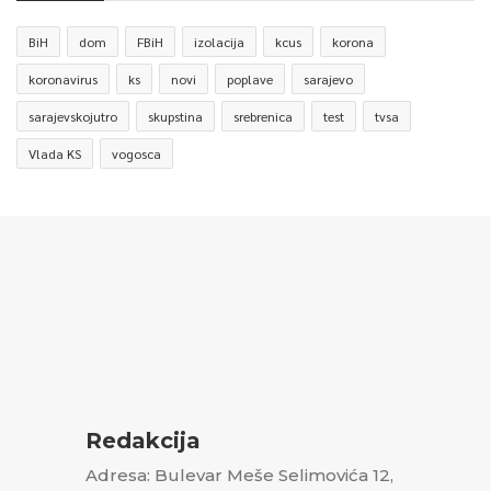
BiH
dom
FBiH
izolacija
kcus
korona
koronavirus
ks
novi
poplave
sarajevo
sarajevskojutro
skupstina
srebrenica
test
tvsa
Vlada KS
vogosca
Redakcija
Adresa: Bulevar Meše Selimovića 12,