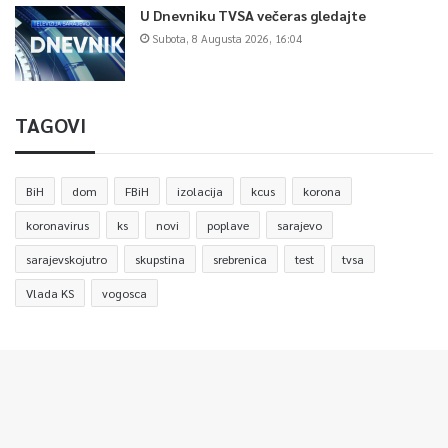
U Dnevniku TVSA večeras gledajte
Subota, 8 Augusta 2026, 16:04
TAGOVI
BiH
dom
FBiH
izolacija
kcus
korona
koronavirus
ks
novi
poplave
sarajevo
sarajevskojutro
skupstina
srebrenica
test
tvsa
Vlada KS
vogosca