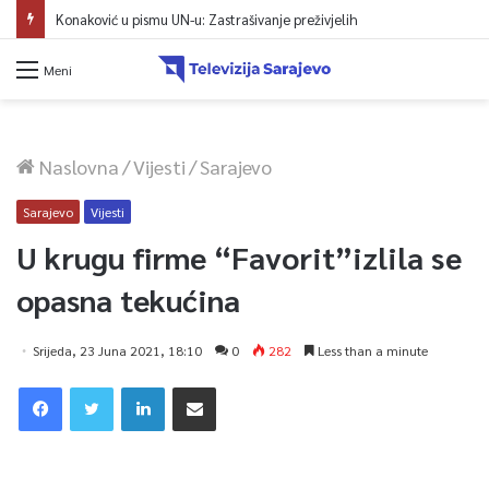
Konaković u pismu UN-u: Zastrašivanje preživjelih
Meni
Naslovna
/
Vijesti
/
Sarajevo
Sarajevo
Vijesti
U krugu firme “Favorit”izlila se
opasna tekućina
Srijeda, 23 Juna 2021, 18:10
0
282
Less than a minute