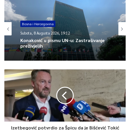
Bosna i Hercegovina
Subota, 8 Augusta 2026, 19:12
Konaković u pismu UN-u: Zastrašivanje
preživjelih
Izetbegović potvrdio za Špicu da je Bišćević Tokić