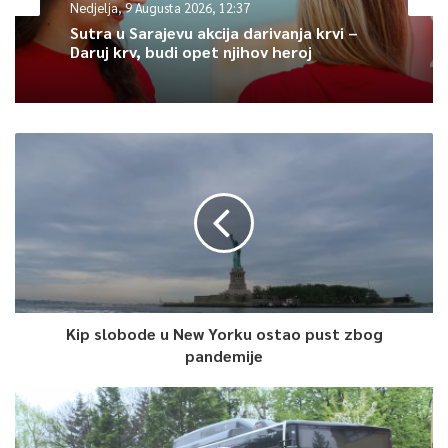
Nedjelja, 9 Augusta 2026, 12:37
U periodu od 14. do 28. juna rješenjima inspekcije naloženo je
Sutra u Sarajevu akcija darivanja krvi –
452 samoizolacija, na osnovu preporuka epidemiologa ili
Daruj krv, budi opet njihov heroj
rješenjima Ministarstva zdravstva KS, saopćava Služba za
protokol i press KS.
0
Article Rating
Kip slobode u New Yorku ostao pust zbog
pandemije