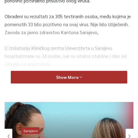
ponovno potvrđeno prisustvo ovog virusa.
Obrađeni su rezultati za 305 testiranih osoba, među kojima je
pomenutih 33 bilo pozitivno na ovaj virus. Nije bilo izliječenih.
Zavoda za javno zdravstvo Kantona Sarajevo,
U Izolatoriju Kliničkog centra Univerziteta u Sarajevu
hospitalizirane su 24 osobe, sve su vitalno stabilne i niko od
njih nije na respiratoru.
Show More
Od početka epidemije u Kantonu Sarajevo na koronavirus
testirano je 12.043 lica.
Do danas je zaraženo 347 osoba, od čega je 116 izliječenih,
šest pacijenata je preminulo od ove bolesti, četiri su
izmještena iz BiH, dok je 221 trenutno aktivnih slučajeva
COVID infekcije.
Sarajevo