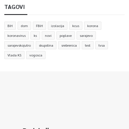
TAGOVI
BiH
dom
FBiH
izolacija
kcus
korona
koronavirus
ks
novi
poplave
sarajevo
sarajevskojutro
skupstina
srebrenica
test
tvsa
Vlada KS
vogosca