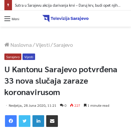
Sutra u Sarajevu akcija darivanja krvi – Daruj krv, budi opet njihov heroj
Meni
Naslovna
/
Vijesti
/
Sarajevo
Sarajevo
Vijesti
U Kantonu Sarajevo potvrđena
33 nova slučaja zaraze
koronavirusom
Nedjelja, 28 Juna 2020, 11:21
0
227
1 minute read