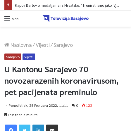
Kapo i Barlov o medaljama iz Hrvatske: “Trenirali smo jako. Vjerovali smo”
Meni
Naslovna
/
Vijesti
/
Sarajevo
Sarajevo
Vijesti
U Kantonu Sarajevo 70
novozarazenih koronavirusom,
pet pacijenata preminulo
Ponedjeljak, 28 Februara 2022, 11:11
0
123
Less than a minute