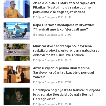
Žiško o 2. KUNST Market & Sarajevo Art
Pikniku: “Nastojimo da svake godine
ponudimo više događaja” (video)
Srijeda, 5 Augusta 2026, 21:46
Kapo i Barlov o medaljama iz Hrvatske:
“Trenirali smo jako. Vjerovali smo”
Srijeda, 5 Augusta 2026, 21:06
Ministarstvo saobraćaja KS: Završena
revizija projekta, uskoro javna nabavka za
obnovu mosta u ulici Ive Andrića
Srijeda, 5 Augusta 2026, 19:18
Avdić u Vijećnici primio Dinu Merlina:
Sarajevo i građani su izuzetno ponosni i
zahvalni
Srijeda, 5 Augusta 2026, 17:51
Godišnjica pogibije Izeta Nanića: “Pobjeda
je blizu, ako Bog da bit će naša Bosna i
Hercegovina”
Srijeda, 5 Augusta 2026, 15:49