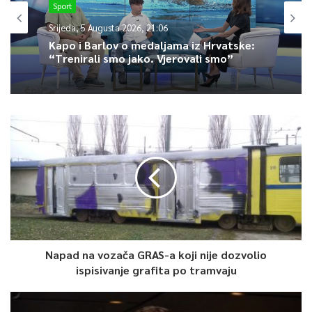
Sport
Srijeda, 5 Augusta 2026, 21:06
Kapo i Barlov o medaljama iz Hrvatske:
“Trenirali smo jako. Vjerovali smo”
Napad na vozača GRAS-a koji nije dozvolio
ispisivanje grafita po tramvaju