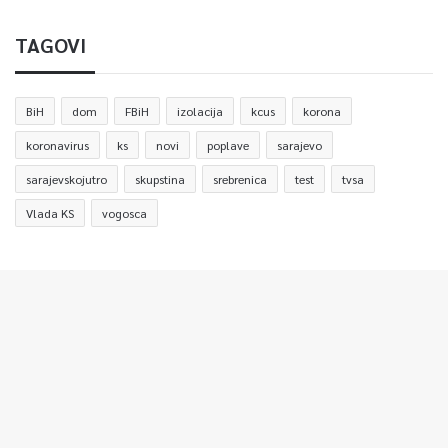
TAGOVI
BiH
dom
FBiH
izolacija
kcus
korona
koronavirus
ks
novi
poplave
sarajevo
sarajevskojutro
skupstina
srebrenica
test
tvsa
Vlada KS
vogosca