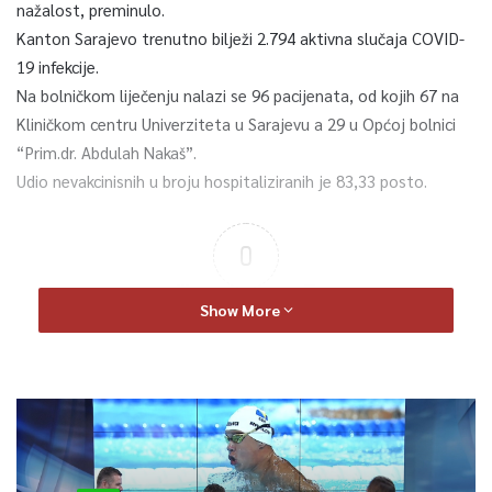
nažalost, preminulo.
Kanton Sarajevo trenutno bilježi 2.794 aktivna slučaja COVID-
19 infekcije.
Na bolničkom liječenju nalazi se 96 pacijenata, od kojih 67 na
Kliničkom centru Univerziteta u Sarajevu a 29 u Općoj bolnici
“Prim.dr. Abdulah Nakaš”.
Udio nevakcinisnih u broju hospitaliziranih je 83,33 posto.
0
Article Rating
Show More