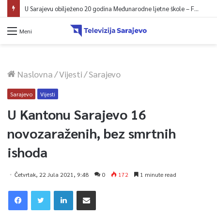
U Sarajevu obilježeno 20 godina Međunarodne ljetne škole – Fokus na izazovima međunarodne pravde
Meni
Naslovna
/
Vijesti
/
Sarajevo
Sarajevo
Vijesti
U Kantonu Sarajevo 16
novozaraženih, bez smrtnih
ishoda
Četvrtak, 22 Jula 2021, 9:48
0
172
1 minute read