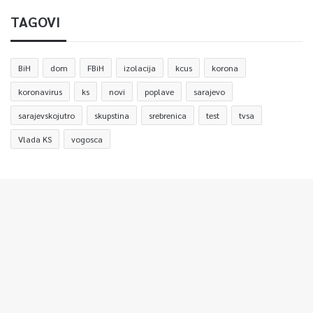
TAGOVI
BiH
dom
FBiH
izolacija
kcus
korona
koronavirus
ks
novi
poplave
sarajevo
sarajevskojutro
skupstina
srebrenica
test
tvsa
Vlada KS
vogosca