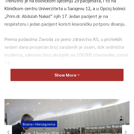
Trenutno je na bolničkom liječenju 29 pacijenata, i to na
Kliničkom centru Univerziteta u Sarajevu 12, a u Općoj bolnici
„Prim.dr. Abdulah Nakaš“ njih 17. Jedan pacijent je na
respiratoru i jedan pacijent koristi kiseoničku potporu disanju.
Prema podacima Zavoda za javno zdravstvo KS, u proteklih
sedam dana prosječan broj zaraženih je osam, dok sedmična
incidenca, odnosno broj oboljelih na 100.000 stanovnika, iznosi
14.
Show More
Jučer je vakcinisano 1083 naših sugrađana. Imunizacija se
nastavlja i danas, prema planu Zavoda zdravstvenog
osiguranja KS.
Mole se građani da poštuju termine koje su dobili za
vakcinaciju.
Bosna i Hercegovina
Ministarstvo zdravstva KS i zdravstvene ustanove zahvaljuju
Petak, 7 Augusta 2026, 11:45