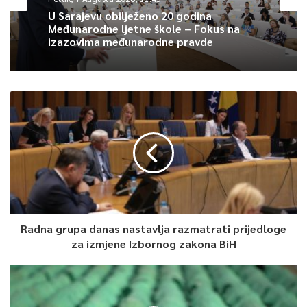
građanima na saradnji i mole ih da nastave sa poštivanjem svih
U Sarajevu obilježeno 20 godina
Međunarodne ljetne škole – Fokus na
propisanih higijensko-epidemioloških mjera.
izazovima međunarodne pravde
0
Article Rating
Radna grupa danas nastavlja razmatrati prijedloge
za izmjene Izbornog zakona BiH