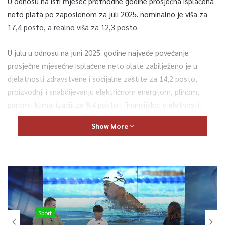
U odnosu na isti mjesec prethodne godine prosječna isplaćena
neto plata po zaposlenom za juli 2025. nominalno je viša za
17,4 posto, a realno viša za 12,3 posto.
U julu u odnosu na juni 2025. godine najveće povećanje
prosječne mjesečne isplaćene neto plate zabilježeno je u
djelatnosti zdravstvene i socijalne zaštite za 14,2 posto,
proizvodnji i snabdijevanju električnom energijom, plinom,
parom i klimatizaciji za 9,4 posto i finansijskoj djelatnosti i
djelatnosti osiguranja za 5,0 posto, pokazuju podaci
Show More
Federalnog zavoda za statistiku.
U isto vrijeme, najviše smanjenje prosječne mjesečne isplaćene
neto plate zabilježeno je u djelatnosti obrazovanje za 1,4
posto, djelatnosti administrativne i pomoćne uslužne
djelatnosti za 0,8 posto i poslovanju nekretninama za 0,1
posto.
Sport