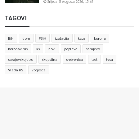
Srijeda, 5 Augusta 2026, 15:49
TAGOVI
BiH
dom
FBiH
izolacija
kcus
korona
koronavirus
ks
novi
poplave
sarajevo
sarajevskojutro
skupstina
srebrenica
test
tvsa
Vlada KS
vogosca