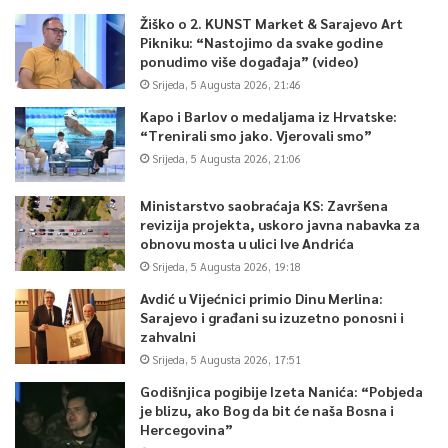
Žiško o 2. KUNST Market & Sarajevo Art
Pikniku: “Nastojimo da svake godine
ponudimo više događaja” (video)
Srijeda, 5 Augusta 2026, 21:46
Kapo i Barlov o medaljama iz Hrvatske:
“Trenirali smo jako. Vjerovali smo”
Srijeda, 5 Augusta 2026, 21:06
Ministarstvo saobraćaja KS: Završena
revizija projekta, uskoro javna nabavka za
obnovu mosta u ulici Ive Andrića
Srijeda, 5 Augusta 2026, 19:18
Avdić u Vijećnici primio Dinu Merlina:
Sarajevo i građani su izuzetno ponosni i
zahvalni
Srijeda, 5 Augusta 2026, 17:51
Godišnjica pogibije Izeta Nanića: “Pobjeda
je blizu, ako Bog da bit će naša Bosna i
Hercegovina”