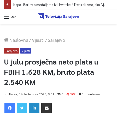
Kapo i Barlov o medaljama iz Hrvatske: “Trenirali smo jako. Vjerovali smo”
Meni
Naslovna
/
Vijesti
/
Sarajevo
Sarajevo
Vijesti
U julu prosječna neto plata u
FBiH 1.628 KM, bruto plata
2.540 KM
Utorak, 16 Septembra 2025, 9:31
0
507
1 minute read