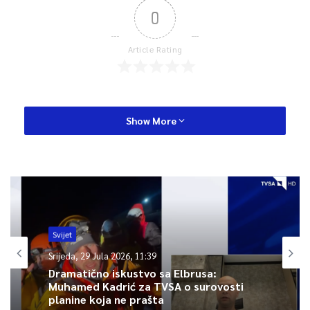
0
Article Rating
Show More
Svijet
Srijeda, 29 Jula 2026, 11:39
Dramatično iskustvo sa Elbrusa:
Muhamed Kadrić za TVSA o surovosti
planine koja ne prašta