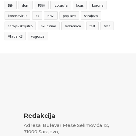
BiH
dom
FBiH
izolacija
kcus
korona
koronavirus
ks
novi
poplave
sarajevo
sarajevskojutro
skupstina
srebrenica
test
tvsa
Vlada KS
vogosca
Redakcija
Adresa: Bulevar Meše Selimovića 12,
71000 Sarajevo,