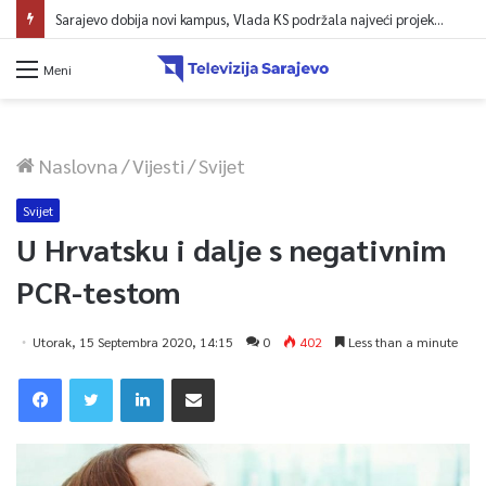
Sarajevo dobija novi kampus, Vlada KS podržala najveći projekt u historiji UNSA
Meni
Naslovna
/
Vijesti
/
Svijet
Svijet
U Hrvatsku i dalje s negativnim
PCR-testom
Utorak, 15 Septembra 2020, 14:15
0
402
Less than a minute