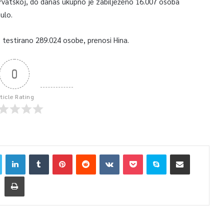
 Hrvatskoj, do danas ukupno je zabilježeno 16.007 osoba
ulo.
testirano 289.024 osobe, prenosi Hina.
0
rticle Rating