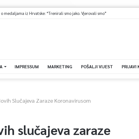
Ministarstvo saobraćaja KS: Završena revizija projekta, uskoro javna nabavka za obnovu mosta u ulici Ive Andrića
A
IMPRESSUM
MARKETING
POŠALJI VIJEST
PRIJAVI
Novih Slučajeva Zaraze Koronavirusom
ih slučajeva zaraze