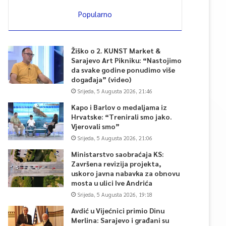
Popularno
Žiško o 2. KUNST Market &
Sarajevo Art Pikniku: “Nastojimo
da svake godine ponudimo više
događaja” (video)
Srijeda, 5 Augusta 2026, 21:46
Kapo i Barlov o medaljama iz
Hrvatske: “Trenirali smo jako.
Vjerovali smo”
Srijeda, 5 Augusta 2026, 21:06
Ministarstvo saobraćaja KS:
Završena revizija projekta,
uskoro javna nabavka za obnovu
mosta u ulici Ive Andrića
Srijeda, 5 Augusta 2026, 19:18
Avdić u Vijećnici primio Dinu
Merlina: Sarajevo i građani su