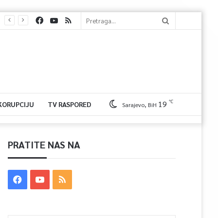
℃
19
 KORUPCIJU
TV RASPORED
Sarajevo, BiH
PRATITE NAS NA