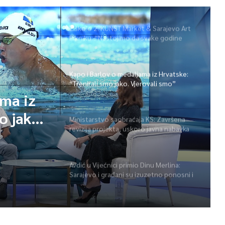
Žiško o 2. KUNST Market & Sarajevo Art
Pikniku: “Nastojimo da svake godine
ponudimo više događaja” (video)
Kapo i Barlov o medaljama iz Hrvatske:
“Trenirali smo jako. Vjerovali smo”
ama iz
o jako.
Ministarstvo saobraćaja KS: Završena
revizija projekta, uskoro javna nabavka
za obnovu mosta u ulici Ive Andrića
Avdić u Vijećnici primio Dinu Merlina:
Sarajevo i građani su izuzetno ponosni i
zahvalni