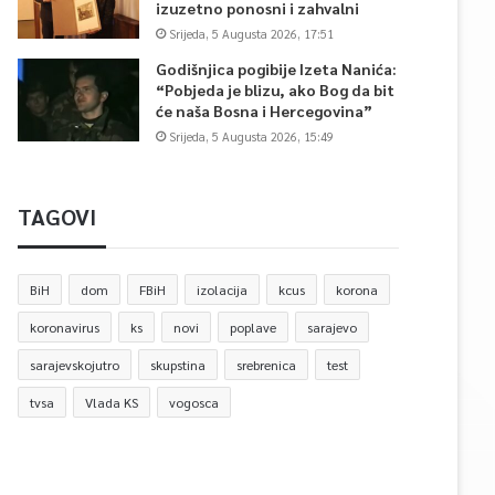
izuzetno ponosni i zahvalni
Srijeda, 5 Augusta 2026, 17:51
Godišnjica pogibije Izeta Nanića:
“Pobjeda je blizu, ako Bog da bit
će naša Bosna i Hercegovina”
Srijeda, 5 Augusta 2026, 15:49
TAGOVI
BiH
dom
FBiH
izolacija
kcus
korona
koronavirus
ks
novi
poplave
sarajevo
sarajevskojutro
skupstina
srebrenica
test
tvsa
Vlada KS
vogosca