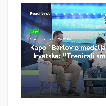
Read Next
Sport
Srijeda, 5 Augusta 2026, 21:06
Kapo i Barlov o medalj
Hrvatske: “Trenirali sm
Vjerovali smo”