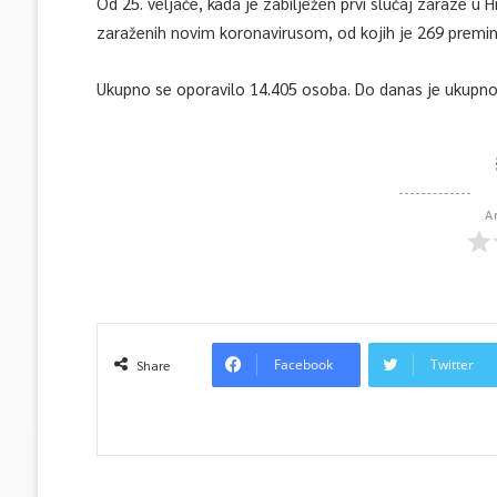
Od 25. veljače, kada je zabilježen prvi slučaj zaraze u
zaraženih novim koronavirusom, od kojih je 269 premin
Ukupno se oporavilo 14.405 osoba. Do danas je ukupno 
A
Facebook
Twitter
Share