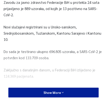
Zavodu za javno zdravstvo Federacije BiH u protekla 24 sata
prijavljeno je 889 uzoraka, od kojih je 13 pozitivno na SARS-
CoV-2.
Novi slučajevi registrirani su u Unsko-sanskom,
Srednjobosanskom, Tuzlanskom, Kantonu Sarajevo i Kantonu
10.
Do sada je testirano ukupno 696.805 uzoraka, a SARS-CoV-2 je
potvrđen kod 133.709 osoba.
Zaključno s današnjim danom, u Federaciji BiH izliječeno je
124.369 pacijenata.
U protekla 24 sata, Zavodu za javno zdravstvo Federacije BiH
Show More
prijavljena su dva smrtna ishoda. S današnjim danom, broj
smrtnih ishoda na području Federacije BiH je 5.405, saopćeno je
iz Zavoda za javno zdravstvo FBiH.