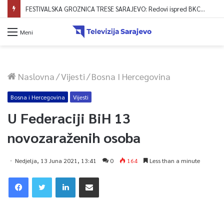
FESTIVALSKA GROZNICA TRESE SARAJEVO: Redovi ispred BKC-a formirani već od 4 ujutro, zvanično počela prodaja ulaznica!
Meni
Naslovna
/
Vijesti
/
Bosna I Hercegovina
Bosna i Hercegovina
Vijesti
U Federaciji BiH 13
novozaraženih osoba
Nedjelja, 13 Juna 2021, 13:41
0
164
Less than a minute