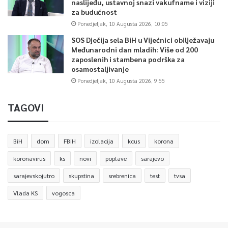
naslijeđu, ustavnoj snazi vakufname i viziji
za budućnost
Ponedjeljak, 10 Augusta 2026, 10:05
SOS Dječija sela BiH u Vijećnici obilježavaju
Međunarodni dan mladih: Više od 200
zaposlenih i stambena podrška za
osamostaljivanje
Ponedjeljak, 10 Augusta 2026, 9:55
TAGOVI
BiH
dom
FBiH
izolacija
kcus
korona
koronavirus
ks
novi
poplave
sarajevo
sarajevskojutro
skupstina
srebrenica
test
tvsa
Vlada KS
vogosca