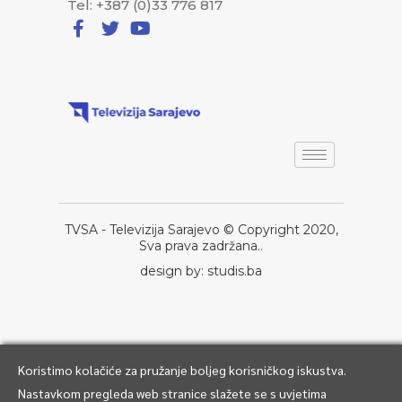
Tel: +387 (0)33 776 817
TVSA - Televizija Sarajevo © Copyright 2020,
Sva prava zadržana..
design by: studis.ba
Koristimo kolačiće za pružanje boljeg korisničkog iskustva.
Nastavkom pregleda web stranice slažete se s uvjetima