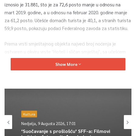
iznosio je 31.881, što je za 72,6 posto manje u odnosu na
mart 2019. godine, a u odnosu na februar 2020. godine manje
za 61,2 posto. Učešće domaćih turista je 40,1, a stranih turista
59,9 posto, pokazuju podaci Federalnog zavoda za statistiku.
Prema vrsti smještajnog objekta najveći broj noćenja je
ostvaren u okviru vrste ‘Hoteli i sličan smještaj’, sa učešćem
od 92,4 posto.
Show More
U strukturi noćenja stranih turista najviše noćenja ostvarili su
turisti iz Hrvatske (16,6 posto), Srbije (8,9 posto), Turske (6,3
posto), Sjeverne Makedonije (5,2 posto) i Njemačke
(4,4 posto), što je ukupno 41,4 posto.
Turisti iz ostalih zemalja ostvarili su 58,6 posto noćenja.
Kultura
Nedjelja, 9 Augusta 2026, 17:01
Broj raspoloživih kreveta u martu 2020. godine u FBiH iznosio
‘Suočavanje s prošlošću’ SFF-a: Filmovi