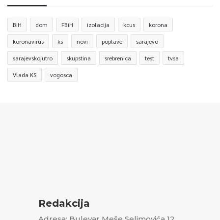
BiH
dom
FBiH
izolacija
kcus
korona
koronavirus
ks
novi
poplave
sarajevo
sarajevskojutro
skupstina
srebrenica
test
tvsa
Vlada KS
vogosca
Redakcija
Adresa: Bulevar Meše Selimovića 12,