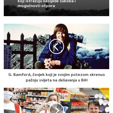
koji istražuju nasljeđe sukoba i
je 19.672, što je za 32,5 posto manje u odnosu na mart 2019.
mogućnosti otpora
godine. Neto stopa iskorištenosti kreveta za vrstu ‘Hoteli i
sličan smještaj’ na području Federacije BiH iznosila je 7,3
posto.
0
Article Rating
G. Bamford, čovjek koji je svojim potezom skrenuo
pažnju svijeta na dešavanja u BiH