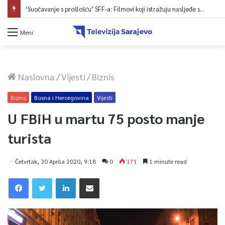
‘Suočavanje s prošlošću’ SFF-a: Filmovi koji istražuju nasljeđe sukoba i mogućnosti otpora
Meni
Naslovna
/
Vijesti
/
Biznis
Biznis
Bosna i Hercegovina
Vijesti
U FBiH u martu 75 posto manje
turista
Četvrtak, 30 Aprila 2020, 9:18
0
171
1 minute read