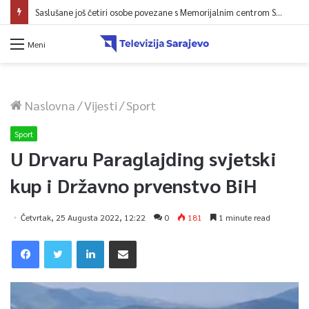
Saslušane još četiri osobe povezane s Memorijalnim centrom Srebrenica, na spisku ukupno 26
Meni
Naslovna
/
Vijesti
/
Sport
Sport
U Drvaru Paraglajding svjetski
kup i Državno prvenstvo BiH
Četvrtak, 25 Augusta 2022, 12:22
0
181
1 minute read