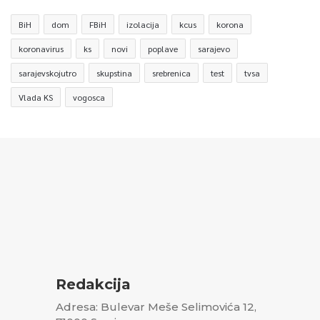
BiH
dom
FBiH
izolacija
kcus
korona
koronavirus
ks
novi
poplave
sarajevo
sarajevskojutro
skupstina
srebrenica
test
tvsa
Vlada KS
vogosca
Redakcija
Adresa: Bulevar Meše Selimovića 12,