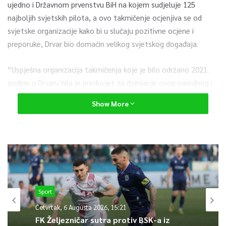
ujedno i Državnom prvenstvu BiH na kojem sudjeluje 125
najboljih svjetskih pilota, a ovo takmičenje ocjenjiva se od
svjetske organizacije kako bi u slučaju pozitivne ocjene i
preporuke, Drvar bio domaćin velikog svjetskog događaja.
“Uspješna organizacija takmičenja koje je bilo održano 2021.
godine u Drvaru bila je preduvjet za dobijanje ovog narednog i
nadamo se da će u bliskoj budućnosti Drvar biti prepoznat na
Show More
svjetskoj mapi kao jedna od boljih destinacija iz spomenutog
sportskog individualnog takmičenja”, kazala je za Fenu
načelnica općine Drvar Dušica Runić.
Kako su prenijeli iz organizacijskog odbora, piloti imaju
konkurentne zadatke da lete preko 100 kilometara, a sve će se
to pratiti putem interneta uživo, odnosno putem najnovije
Sport
satelitske tehnologije za pilotsko praćenje na paraglajding
Četvrtak, 6 Augusta 2026, 15:21
natjecanjima.
FK Željezničar sutra protiv BSK-a iz