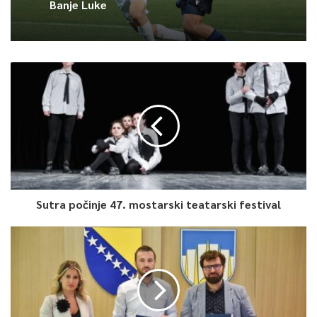
Banje Luke
Navode da peraglajding natjecatelji lete u smjeru Glamoča,
Livna, Bihaća, Sanskog Mosta, Bosanske Krupe i drugim
mjestima u okruženju, a što ovisi o dnevnoj meteo prognozi i
postavljenim zadacima.
Podršku ovom takmičenju kao i prošle godine pruža
helikopterska služba Republike Srpske, Gorska služba
spašavanja RS i FBiH, Zdravstveni dom Drvar i druge
organizacije koje su prepoznale značaj ovakvog događaja u
općini Drvar.
Sutra počinje 47. mostarski teatarski festival
Danas se održava treća trka, a trenutno vodeći u ukupnom
plasmanu je Marko Milutinović iz Beograda, drugoplasirani je
Srđan Kesić iz Novog Sada, a na državnom BiH vodi Saša Savić
iz Banjaluke.