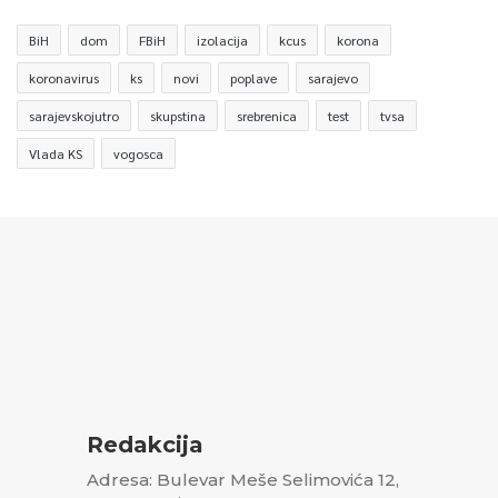
BiH
dom
FBiH
izolacija
kcus
korona
koronavirus
ks
novi
poplave
sarajevo
sarajevskojutro
skupstina
srebrenica
test
tvsa
Vlada KS
vogosca
Redakcija
Adresa: Bulevar Meše Selimovića 12,