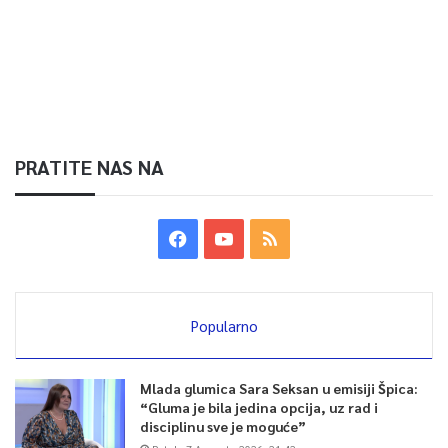
PRATITE NAS NA
Popularno
Mlada glumica Sara Seksan u emisiji Špica:
“Gluma je bila jedina opcija, uz rad i
disciplinu sve je moguće”