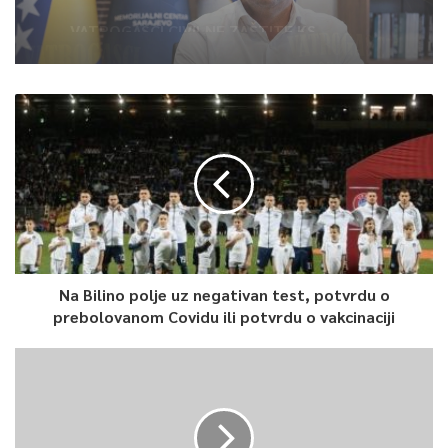
džamiji: U sklopu manifestacije
„Odbrana BiH – Igman 2026“ odana
počast herojima
VATROGASCI CIVILNE ZAŠTITE KS
UPUĆENI U KONJIC KAO ISPOMOĆ U
GAŠENJU POŽARA
Na Bilino polje uz negativan test, potvrdu o
prebolovanom Covidu ili potvrdu o vakcinaciji