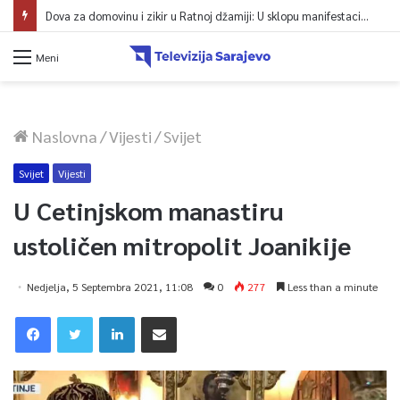
Dova za domovinu i zikir u Ratnoj džamiji: U sklopu manifestacije „Odbrana BiH – Igman 2026“ odana počast herojima
Meni
Naslovna
/
Vijesti
/
Svijet
Svijet
Vijesti
U Cetinjskom manastiru
ustoličen mitropolit Joanikije
Nedjelja, 5 Septembra 2021, 11:08
0
277
Less than a minute