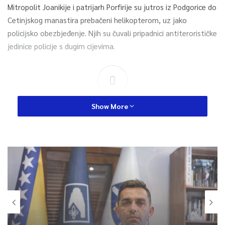
Mitropolit Joanikije i patrijarh Porfirije su jutros iz Podgorice do
Cetinjskog manastira prebačeni helikopterom, uz jako
policijsko obezbjeđenje. Njih su čuvali pripadnici antiterorističke
jedinice policije s dugim cijevima.
0
Article Rating
Show More
Sarajevo
Petak, 7 Augusta 2026, 17:24
Sarajevo
Dova za domovinu i zikir u Ratnoj
Petak, 7 Augusta 2026, 19:54