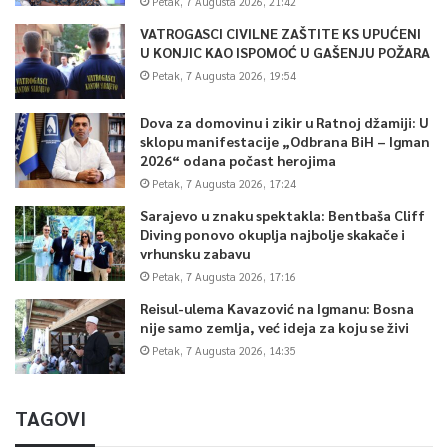
Petak, 7 Augusta 2026, 21:42
VATROGASCI CIVILNE ZAŠTITE KS UPUĆENI
U KONJIC KAO ISPOMOĆ U GAŠENJU POŽARA
Petak, 7 Augusta 2026, 19:54
Dova za domovinu i zikir u Ratnoj džamiji: U
sklopu manifestacije „Odbrana BiH – Igman
2026“ odana počast herojima
Petak, 7 Augusta 2026, 17:24
Sarajevo u znaku spektakla: Bentbaša Cliff
Diving ponovo okuplja najbolje skakače i
vrhunsku zabavu
Petak, 7 Augusta 2026, 17:16
Reisul-ulema Kavazović na Igmanu: Bosna
nije samo zemlja, već ideja za koju se živi
Petak, 7 Augusta 2026, 14:35
TAGOVI