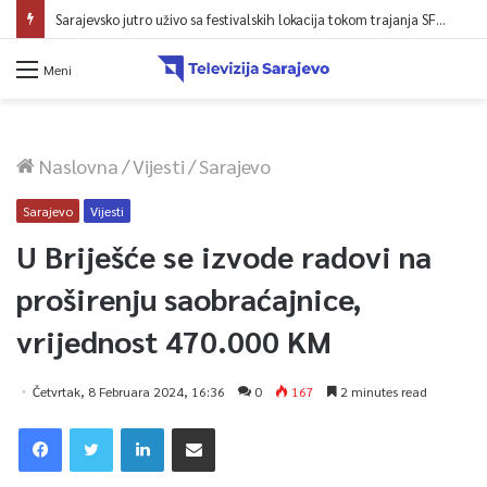
Sarajevsko jutro uživo sa festivalskih lokacija tokom trajanja SFF-a
Meni
Naslovna
/
Vijesti
/
Sarajevo
Sarajevo
Vijesti
U Briješće se izvode radovi na
proširenju saobraćajnice,
vrijednost 470.000 KM
Četvrtak, 8 Februara 2024, 16:36
0
167
2 minutes read