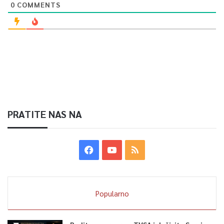
0
COMMENTS
„Ako ulažemo u obrazovanje imat ćemo jako društvo i jaku
djecu, i jaku državu na kraju krajeva. Ove godine uložit ćemo u
mobilijar, u školske klupe i stolice, uložit ćemo u rasvjetu, jer
se rasvjeta nije zamijenila od 1996. godine, instalirat ćemo LED
rasvjetu, tako da ćemo imati i poboljšano osvjetljenje, a
također i uštedu električne energije“, rekao je direktor OŠ
„Behaudin Selmanović“, saopćeno je iz Općine Novi Grad.
PRATITE NAS NA
0
Article Rating
Popularno