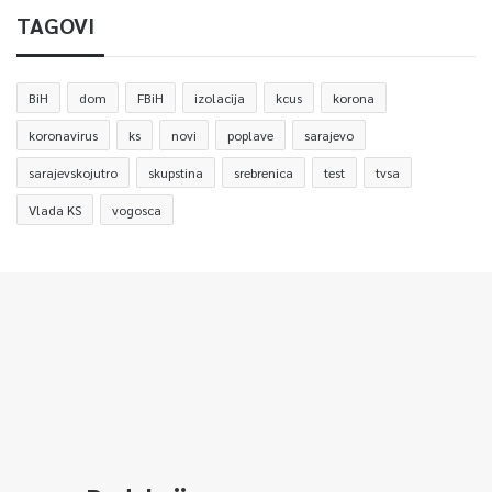
TAGOVI
BiH
dom
FBiH
izolacija
kcus
korona
koronavirus
ks
novi
poplave
sarajevo
sarajevskojutro
skupstina
srebrenica
test
tvsa
Vlada KS
vogosca