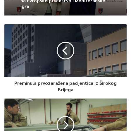
na Evropsko prvenstvo i Mediteranske
igre
Preminula prvozaražena pacijentica iz Širokog
Brijega