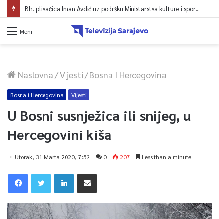
Bh. plivačica Iman Avdić uz podršku Ministarstva kulture i sporta KS kreće na Evropsko prvenstvo i Mediteranske igre
Meni
Naslovna
/
Vijesti
/
Bosna I Hercegovina
Bosna i Hercegovina
Vijesti
U Bosni susnježica ili snijeg, u
Hercegovini kiša
Utorak, 31 Marta 2020, 7:52
0
207
Less than a minute