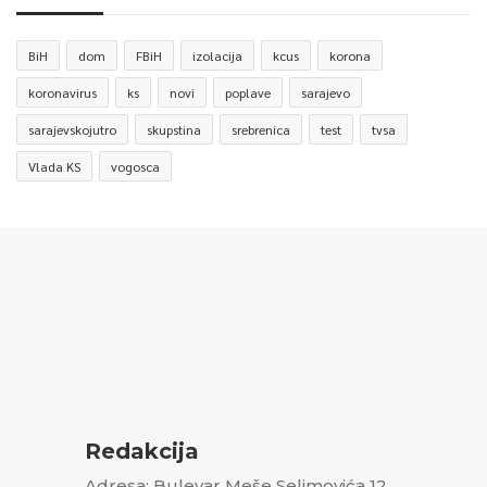
BiH
dom
FBiH
izolacija
kcus
korona
koronavirus
ks
novi
poplave
sarajevo
sarajevskojutro
skupstina
srebrenica
test
tvsa
Vlada KS
vogosca
Redakcija
Adresa: Bulevar Meše Selimovića 12,