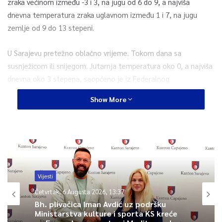
zraka većinom između -3 i 3, na jugu od 6 do 9, a najviša
dnevna temperatura zraka uglavnom između 1 i 7, na jugu
zemlje od 9 do 13 stepeni.
U Sarajevu pretežno oblačno vrijeme. Tokom dana sa
susnježicom ili snijegom. Jutarnja temperatura oko 0, a najviša
dnevna oko 3 stepena, saopćeno je iz Federalnog
hidrometeorološkog zavoda (FHMZ).
Show More
0
Article Rating
Vijesti
Četvrtak, 6 Augusta 2026, 13:37
Bh. plivačica Iman Avdić uz podršku
Ministarstva kulture i sporta KS kreće