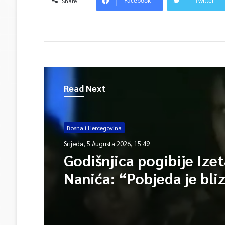
Facebook
Twitter
Share
Read Next
Bosna i Hercegovina
Srijeda, 5 Augusta 2026, 15:49
Godišnjica pogibije Ize
Nanića: “Pobjeda je bli
Bog da bit će naša Bosn
Hercegovina”