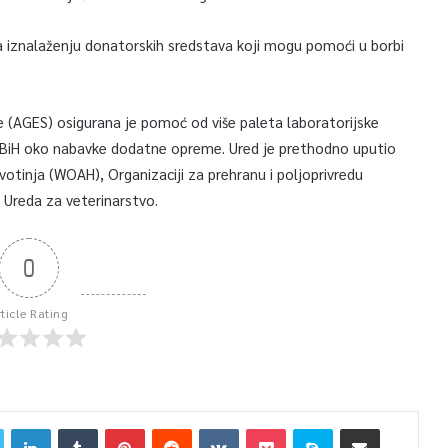
na iznalaženju donatorskih sredstava koji mogu pomoći u borbi
ne (AGES) osigurana je pomoć od više paleta laboratorijske
 BiH oko nabavke dodatne opreme. Ured je prethodno uputio
ivotinja (WOAH), Organizaciji za prehranu i poljoprivredu
z Ureda za veterinarstvo.
0
rticle Rating