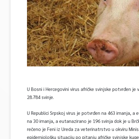
U Bosni i Hercegovini virus afričke svinjske potvrđen je
28.784 svinje.
U Republici Srpskoj virus je potvrđen na 463 imanja, a e
na 30 imanja, a eutanazirano je 196 svinja dok je u Br
rečeno je Feni iz Ureda za veterinatrstvo u okviru Min
epidemiološku situaciju po pitanju afričke svinjske ku