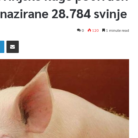
nazirane 28.784 svinje
0
120
1 minute read