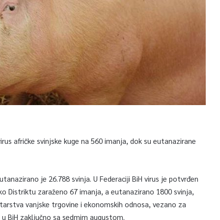
 virus afričke svinjske kuge na 560 imanja, dok su eutanazirane
utanazirano je 26.788 svinja. U Federaciji BiH virus je potvrđen
čko Distriktu zaraženo 67 imanja, a eutanazirano 1800 svinja,
istarstva vanjske trgovine i ekonomskih odnosa, vezano za
ge u BiH zaključno sa sedmim augustom.