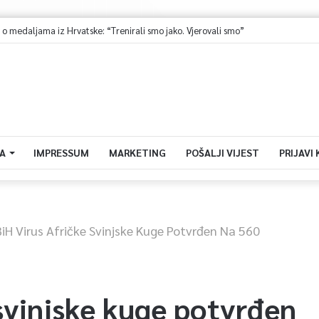
 o medaljama iz Hrvatske: “Trenirali smo jako. Vjerovali smo”
A
IMPRESSUM
MARKETING
POŠALJI VIJEST
PRIJAVI
BiH Virus Afričke Svinjske Kuge Potvrđen Na 560
 svinjske kuge potvrđen