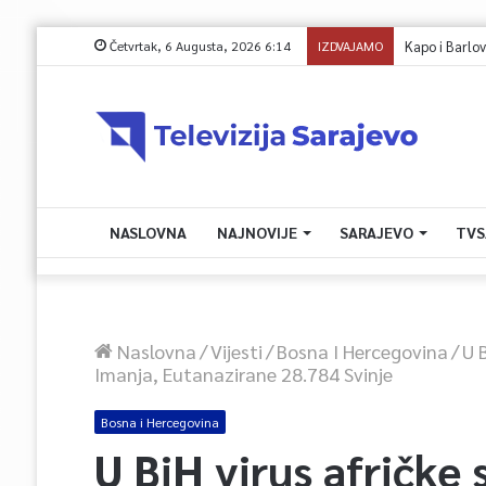
Četvrtak, 6 Augusta, 2026 6:14
IZDVAJAMO
Kapo i Barlov
NASLOVNA
NAJNOVIJE
SARAJEVO
TVS
Naslovna
/
Vijesti
/
Bosna I Hercegovina
/
U 
Imanja, Eutanazirane 28.784 Svinje
Bosna i Hercegovina
U BiH virus afričke