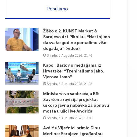
Popularno
Žiško o 2. KUNST Market &
Sarajevo Art Pikniku: “Nastojimo
da svake godine ponudimo više
događaja” (video)
Srijeda, 5 Augusta 2026, 21:46
Kapo i Barlov o medaljama iz
Hrvatske: “Trenirali smo jako.
Vjerovali smo”
Srijeda, 5 Augusta 2026, 21:06
Ministarstvo saobraćaja KS:
Završena revizija projekta,
uskoro javna nabavka za obnovu
mosta u ulici Ive Andrića
Srijeda, 5 Augusta 2026, 19:18
Avdić u Vijećnici primio Dinu
Merlina: Sarajevo i građani su