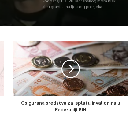
Vodostaji u slivu Jadranskog mora niski,
ali u granicama ljetnog prosjeka
Osigurana sredstva za isplatu invalidnina u
Federaciji BiH