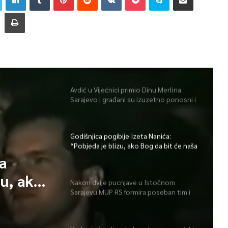
Avdić u Vijećnici primio Dinu Merlina:
Sarajevo i građani su izuzetno ponosni i
zahvalni
Godišnjica pogibije Izeta Nanića:
“Pobjeda je blizu, ako Bog da bit će naša
Bosna i Hercegovina”
ta
zu, ako
Nakon dvije pucnjave u Istočnom
Sarajevu MUP RS formira poseban tim i
a i
pojačava prisustvo policije