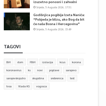
izuzetno ponosni i zahvalni
Srijeda, 5 Augusta 2026, 17:51
Godišnjica pogibije Izeta Nanića:
“Pobjeda je blizu, ako Bog da bit
će naša Bosna i Hercegovina”
Srijeda, 5 Augusta 2026, 15:49
TAGOVI
BiH
dom
FBiH
izolacija
kcus
korona
koronavirus
ks
novi
poplave
sarajevo
sarajevskojutro
skupstina
srebrenica
test
tvsa
Vlada KS
vogosca