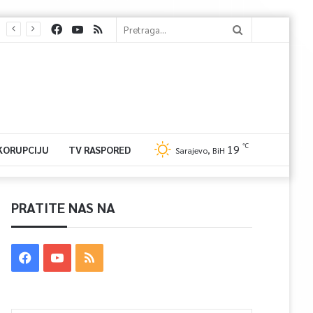
℃
19
 KORUPCIJU
TV RASPORED
Sarajevo, BiH
PRATITE NAS NA