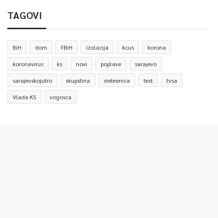
TAGOVI
BiH
dom
FBiH
izolacija
kcus
korona
koronavirus
ks
novi
poplave
sarajevo
sarajevskojutro
skupstina
srebrenica
test
tvsa
Vlada KS
vogosca