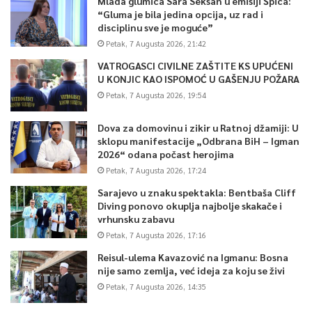
Mlada glumica Sara Seksan u emisiji Špica:
“Gluma je bila jedina opcija, uz rad i
disciplinu sve je moguće”
Petak, 7 Augusta 2026, 21:42
VATROGASCI CIVILNE ZAŠTITE KS UPUĆENI
U KONJIC KAO ISPOMOĆ U GAŠENJU POŽARA
Petak, 7 Augusta 2026, 19:54
Dova za domovinu i zikir u Ratnoj džamiji: U
sklopu manifestacije „Odbrana BiH – Igman
2026“ odana počast herojima
Petak, 7 Augusta 2026, 17:24
Sarajevo u znaku spektakla: Bentbaša Cliff
Diving ponovo okuplja najbolje skakače i
vrhunsku zabavu
Petak, 7 Augusta 2026, 17:16
Reisul-ulema Kavazović na Igmanu: Bosna
nije samo zemlja, već ideja za koju se živi
Petak, 7 Augusta 2026, 14:35