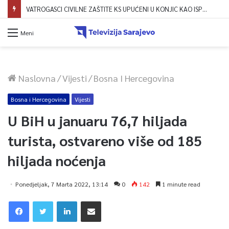
VATROGASCI CIVILNE ZAŠTITE KS UPUĆENI U KONJIC KAO ISPOMOĆ U GAŠENJU POŽARA
Meni
Naslovna
/
Vijesti
/
Bosna I Hercegovina
Bosna i Hercegovina
Vijesti
U BiH u januaru 76,7 hiljada
turista, ostvareno više od 185
hiljada noćenja
Ponedjeljak, 7 Marta 2022, 13:14
0
142
1 minute read