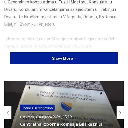
u Generalnim konzulatima u Tuzli i Mostaru, Konzulatu u
Drvaru, Konzularnim kancelarijama sa sjedištem u Trebinju i
Drvaru, te biračkim mjestima u Višegradu, Doboju, Bratuncu,
Bijeljini, Zvorniku i Prijedoru.
Izbori se održavaju uz poštivanje propisanih epidemioloških
mera, a biračka mjesta otvorena su do 20 sati.
Show More
Glasači mogu birati između ukupno 21 stranke, koalicije ili liste,
kojima je za ulazak u parlament potrebno da pređu cenzus od
tri posto.
0
Bosna i Hercegovina
Article Rating
Četvrtak, 6 Augusta 2026, 15:19
Centralna izborna komisija BiH kaznila