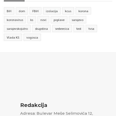
BiH
dom
FBiH
izolacija
kcus
korona
koronavirus
ks
novi
poplave
sarajevo
sarajevskojutro
skupstina
srebrenica
test
tvsa
Vlada KS
vogosca
Redakcija
Adresa: Bulevar Meše Selimovića 12,