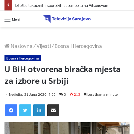
Izložba luksuznih i sportskih automobila na Vilsonovom
Meni
Naslovna
/
Vijesti
/
Bosna I Hercegovina
Bosna i Hercegovina
U BiH otvorena biračka mjesta
za izbore u Srbiji
Nedjelja, 21 Juna 2020, 9:55
0
213
Less than a minute